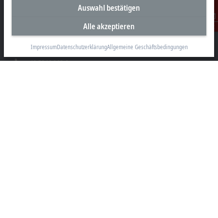
Unternehmenszentrale Deutschland
Auswahl bestätigen
Beckhoff Automation GmbH & Co. KG
Alle akzeptieren
Kontakt
Hülshorstweg 20
33415 Verl
Impressum
Datenschutzerklärung
Allgemeine Geschäftsbedingungen
+49 5246 963-0
info@beckhoff.com
Kontaktinformationen
www.beckhoff.com/de-de/
Newsletter
Seite drucken
Unternehmen
Produkte und Branchen
Support
Soziale Medien