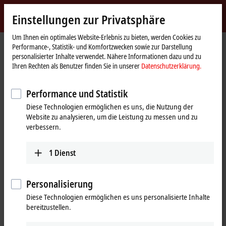
Jetzt anmelden
Einstellungen zur Privatsphäre
myBeckhoff
Beckhoff
-
Um Ihnen ein optimales Website-Erlebnis zu bieten, werden Cookies zu
Performance-, Statistik- und Komfortzwecken sowie zur Darstellung
New
personalisierter Inhalte verwendet. Nähere Informationen dazu und zu
Automation
Startseite
Produkte
Vision
Kameras
Ihren Rechten als Benutzer finden Sie in unserer
Datenschutzerklärung.
Technology
VCS2000 | Flächenkameras, 2,5 GBit/s
VCS2000-0200
Performance und Statistik
VCS2000-0200 | GigE-
Diese Technologien ermöglichen es uns, die Nutzung der
Flächenkamera, 2,5 GBit/s, Sony
Website zu analysieren, um die Leistung zu messen und zu
IMX392, monochrom, 2,3 MP
verbessern.
1
Dienst
Personalisierung
Diese Technologien ermöglichen es uns personalisierte Inhalte
bereitzustellen.