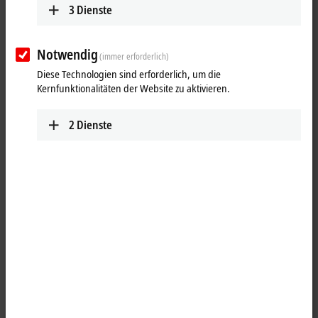
3
Dienste
Notwendig
(immer erforderlich)
Diese Technologien sind erforderlich, um die
Kernfunktionalitäten der Website zu aktivieren.
2
Dienste
3
1
Die robuste IP65/67-Industriekamera VCS20x0 erzeugt hochwertiges
monochromes Bildmaterial für industrielle Bildverarbeitungsprozesse.