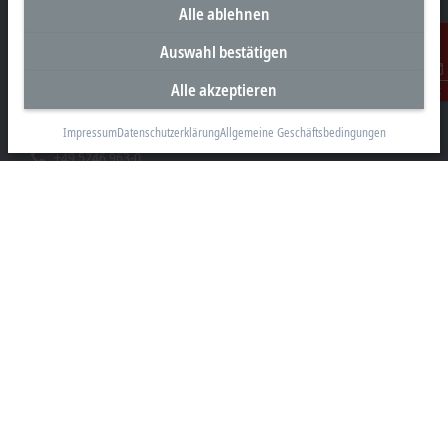
Alle ablehnen
Unternehmenszentrale Deutschland
Auswahl bestätigen
Beckhoff Automation GmbH & Co. KG
Alle akzeptieren
Kontakt
Hülshorstweg 20
33415 Verl
Impressum
Datenschutzerklärung
Allgemeine Geschäftsbedingungen
+49 5246 963-0
info@beckhoff.com
Kontaktinformationen
www.beckhoff.com/de-de/
Newsletter
Seite drucken
Unternehmen
Produkte und Branchen
Support
Soziale Medien