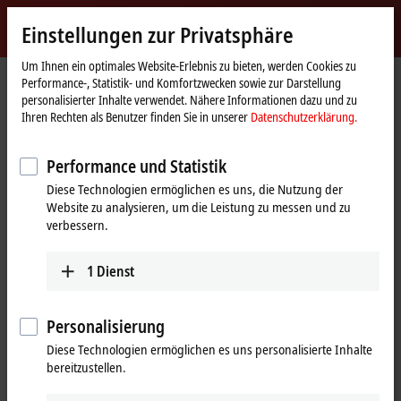
Jetzt anmelden
Einstellungen zur Privatsphäre
myBeckhoff
Beckhoff
-
Um Ihnen ein optimales Website-Erlebnis zu bieten, werden Cookies zu
Performance-, Statistik- und Komfortzwecken sowie zur Darstellung
New
personalisierter Inhalte verwendet. Nähere Informationen dazu und zu
Automation
Startseite
Unternehmen
Globale Präsenz
Australien
Ihren Rechten als Benutzer finden Sie in unserer
Datenschutzerklärung.
Technology
Vertriebsbüro Perth
Performance und Statistik
Vertriebsbüro Perth, Australien
Diese Technologien ermöglichen es uns, die Nutzung der
Website zu analysieren, um die Leistung zu messen und zu
verbessern.
Adresse und Kontakt
Vertriebsbüro Perth
Training
1
Dienst
Beckhoff Automation Pty. Ltd.
+61 3 9912 5430
Level 27, St Martins Tower, 44 St
training@beckhoff.com.au
Georges Terrace
Personalisierung
Perth
,
WA
6000
Diese Technologien ermöglichen es uns personalisierte Inhalte
Australien
bereitzustellen.
+61 8 6187 3303