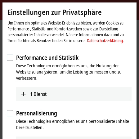
Jetzt anmelden
Einstellungen zur Privatsphäre
myBeckhoff
Beckhoff
-
Um Ihnen ein optimales Website-Erlebnis zu bieten, werden Cookies zu
Performance-, Statistik- und Komfortzwecken sowie zur Darstellung
New
personalisierter Inhalte verwendet. Nähere Informationen dazu und zu
Automation
Startseite
Unternehmen
Globale Präsenz
Dänemark
Ihren Rechten als Benutzer finden Sie in unserer
Datenschutzerklärung.
Technology
Vertriebsbüro Hobro
Performance und Statistik
Vertriebsbüro Hobro, Dänemark
Diese Technologien ermöglichen es uns, die Nutzung der
Website zu analysieren, um die Leistung zu messen und zu
verbessern.
Adresse und Kontakt
Vertriebsbüro Hobro
Training
1
Dienst
Beckhoff Automation ApS
+45 43201570
Majsmarken 1
training@beckhoff.dk
9500
Hobro
Personalisierung
Dänemark
Diese Technologien ermöglichen es uns personalisierte Inhalte
bereitzustellen.
+45 43201570
info@beckhoff.dk