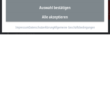
Unternehmenszentrale Deutschland
Auswahl bestätigen
Beckhoff Automation GmbH & Co. KG
Alle akzeptieren
Kontakt
Hülshorstweg 20
33415 Verl
Impressum
Datenschutzerklärung
Allgemeine Geschäftsbedingungen
+49 5246 963-0
info@beckhoff.com
Kontaktinformationen
www.beckhoff.com/de-de/
Newsletter
Seite drucken
Unternehmen
Produkte und Branchen
Support
Soziale Medien