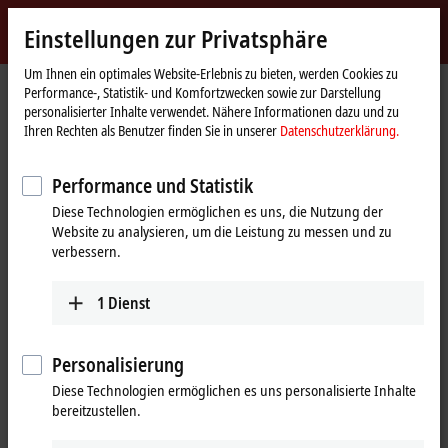
Jetzt anmelden
Einstellungen zur Privatsphäre
myBeckhoff
Beckhoff
-
Um Ihnen ein optimales Website-Erlebnis zu bieten, werden Cookies zu
Performance-, Statistik- und Komfortzwecken sowie zur Darstellung
New
personalisierter Inhalte verwendet. Nähere Informationen dazu und zu
Automation
Startseite
Unternehmen
Globale Präsenz
Indien
Ihren Rechten als Benutzer finden Sie in unserer
Datenschutzerklärung.
Technology
Beckhoff Automation Indien
Performance und Statistik
Diese Technologien ermöglichen es uns, die Nutzung der
Website zu analysieren, um die Leistung zu messen und zu
Adresse und Kontakt
verbessern.
Unternehmenszentrale Indien
Vertrieb
Beckhoff Automation Pvt. Ltd.
1
Dienst
+91-20-6706 4800
Suyog Platinum Tower, 9th Floor
info@beckhoff.co.in
Naylor Road, Off Mangaldas
Road
Personalisierung
Pune
411001
Diese Technologien ermöglichen es uns personalisierte Inhalte
Indien
bereitzustellen.
+91-20-6706 4800