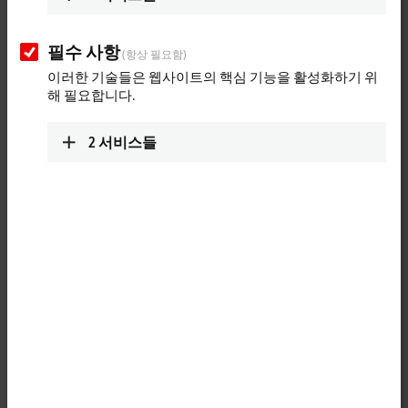
Plan route (Google Maps)
필수 사항
(항상 필요함)
Detail view
이러한 기술들은 웹사이트의 핵심 기능을 활성화하기 위
해 필요합니다.
Technical Support
+91-20-6706 4814
2
서비스들
support@beckhoff.co.in
Service
Reality Warehousing
Building No. 5, Gat No. 1337/1
Pune Nagar Road
Wagholi
,
Pune
412207
India
+91-20-6715 4800
service@beckhoff.co.in