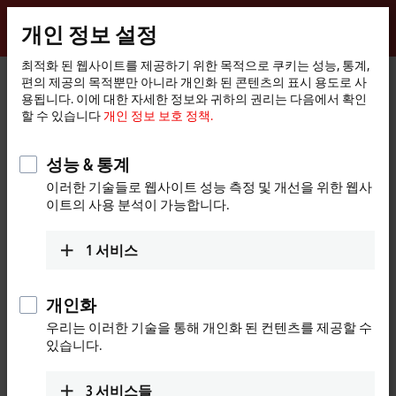
로그인
개인 정보 설정
myBeckhoff
Beckhoff
-
최적화 된 웹사이트를 제공하기 위한 목적으로 쿠키는 성능, 통계,
홈
회사
세계적 입지
India
편의 제공의 목적뿐만 아니라 개인화 된 콘텐츠의 표시 용도로 사
New
페
용됩니다. 이에 대한 자세한 정보와 귀하의 권리는 다음에서 확인
Automation
이
Beckhoff Automation India
할 수 있습니다
개인 정보 보호 정책.
Technology
지
성능 & 통계
Address and contact
이러한 기술들로 웹사이트 성능 측정 및 개선을 위한 웹사
이트의 사용 분석이 가능합니다.
Headquarters India
Sales
Beckhoff Automation Pvt. Ltd.
+91-20-6706 4800
Suyog Platinum Tower, 9th Floor
1
서비스
info@beckhoff.co.in
Naylor Road, Off Mangaldas
Road
Pune
411001
개인화
India
우리는 이러한 기술을 통해 개인화 된 컨텐츠를 제공할 수
있습니다.
+91-20-6706 4800
info@beckhoff.co.in
www.beckhoff.com/hi-in/
3
서비스들