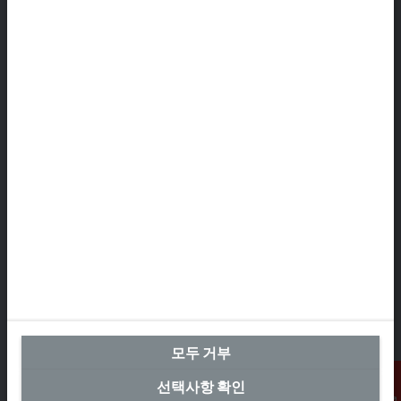
본사 대한민국
Beckhoff Automation Co., Ltd.
대륭테크노타운 3차 12층
가산디지털2로 115
08505 금천구, 서울특별시
+82 2 2107-3242
+82 2 2107-3969
info-kr@beckhoff.com
연락처 정보
www.beckhoff.com/ko-kr/
뉴스레터
인쇄 페이지
회사
모두 거부
제품 및 산업
지원
선택사항 확인