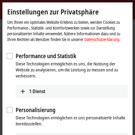
Jetzt anmelden
Einstellungen zur Privatsphäre
myBeckhoff
Beckhoff
-
Um Ihnen ein optimales Website-Erlebnis zu bieten, werden Cookies zu
Performance-, Statistik- und Komfortzwecken sowie zur Darstellung
New
personalisierter Inhalte verwendet. Nähere Informationen dazu und zu
Automation
Startseite
Unternehmen
Globale Präsenz
Polen
Vertrieb
Ihren Rechten als Benutzer finden Sie in unserer
Datenschutzerklärung.
Technology
Vertrieb, Polen
Performance und Statistik
Diese Technologien ermöglichen es uns, die Nutzung der
Website zu analysieren, um die Leistung zu messen und zu
Adresse und Kontakt
verbessern.
Vertrieb
Beckhoff Automation Sp. z o.o.
1
Dienst
Żabieniec, ul. Ruczajowa 15
05-500
Piaseczno
Polen
Personalisierung
Diese Technologien ermöglichen es uns personalisierte Inhalte
+48 22 750 47 00
bereitzustellen.
sprzedaz@beckhoff.pl
www.beckhoff.com/pl-pl/