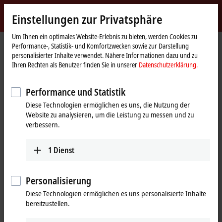
Jetzt anmelden
Einstellungen zur Privatsphäre
myBeckhoff
Beckhoff
-
Um Ihnen ein optimales Website-Erlebnis zu bieten, werden Cookies zu
Performance-, Statistik- und Komfortzwecken sowie zur Darstellung
New
personalisierter Inhalte verwendet. Nähere Informationen dazu und zu
Automation
Startseite
Unternehmen
Globale Präsenz
Taiwan (Chinesisch Taipeh)
Ihren Rechten als Benutzer finden Sie in unserer
Datenschutzerklärung.
Technology
Vertriebsbüro Taoyuan
Performance und Statistik
Vertriebsbüro Taoyuan, Taiwan
Diese Technologien ermöglichen es uns, die Nutzung der
(Chinesisch Taipeh)
Website zu analysieren, um die Leistung zu messen und zu
verbessern.
Adresse und Kontakt
1
Dienst
Vertriebsbüro Taoyuan
Technischer Support
Beckhoff Automation Co., Ltd.
+886 4 2252-9900
Personalisierung
Rm. C, 6F., No. 111, Sec. 2,
+886 4 2252-9911
Qingpu Road
Diese Technologien ermöglichen es uns personalisierte Inhalte
support@beckhoff.com.tw
Zhongli District
bereitzustellen.
Taoyuan City