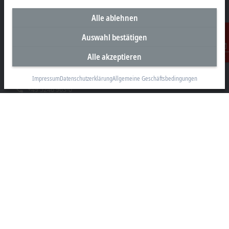
Alle ablehnen
Unternehmenszentrale Deutschland
Auswahl bestätigen
Beckhoff Automation GmbH & Co. KG
Alle akzeptieren
Kontakt
Hülshorstweg 20
33415 Verl
Impressum
Datenschutzerklärung
Allgemeine Geschäftsbedingungen
+49 5246 963-0
info@beckhoff.com
Kontaktinformationen
www.beckhoff.com/de-de/
Newsletter
Seite drucken
Unternehmen
Produkte und Branchen
Support