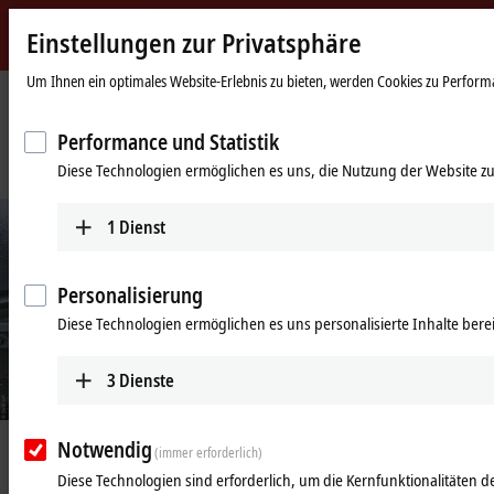
Einstellungen zur Privatsphäre
Beckhoff
-
Um Ihnen ein optimales Website-Erlebnis zu bieten, werden Cookies zu Performan
New
Automation
Startseite
Unternehmen
News
Performance und Statistik
Technology
Automatisiert zur hochpräzisen und effizienten Fertigung von Lithium-
Diese Technologien ermöglichen es uns, die Nutzung der Website zu
Ionen-Batteriemodulen
1
Dienst
Personalisierung
Diese Technologien ermöglichen es uns personalisierte Inhalte berei
3
Dienste
Notwendig
16.05.2023
(immer erforderlich)
Automatisiert zur hochpräzisen und
Diese Technologien sind erforderlich, um die Kernfunktionalitäten de