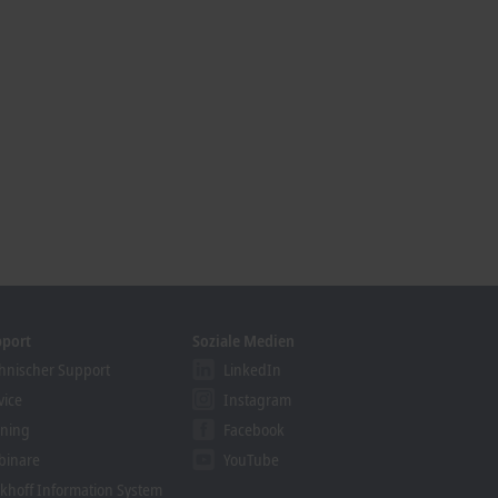
pport
Soziale Medien
hnischer Support
LinkedIn
vice
Instagram
ining
Facebook
binare
YouTube
khoff Information System