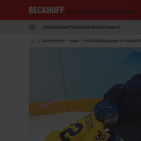
Beckhoff
-
Unternehmen
Produkte
Branchen
Support
New
Automation
Startseite
Unternehmen
News
Eisbahnbedingungen in olympische
Technology