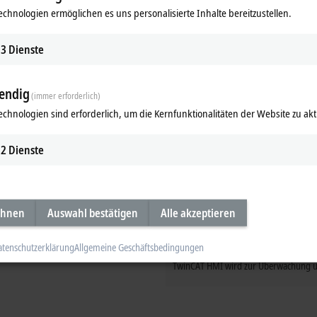
rstellungsprozess, der von einem
echnologien ermöglichen es uns personalisierte Inhalte bereitzustellen.
uch-Control-Panel gesteuert wird.
wurde von Suomen Tekojää Oy, einem
3
Dienste
ndustriekühl- und
TwinCAT 3 programmiert.
endig
tokollierung aller Prozessdaten
(immer erforderlich)
MI um eine webbasierte
echnologien sind erforderlich, um die Kernfunktionalitäten der Website zu akt
 sichere Fernverbindungen
2
Dienste
ehnen
Auswahl bestätigen
Alle akzeptieren
atenschutzerklärung
Allgemeine Geschäftsbedingungen
TwinCAT HMI wird zur Überwachung un