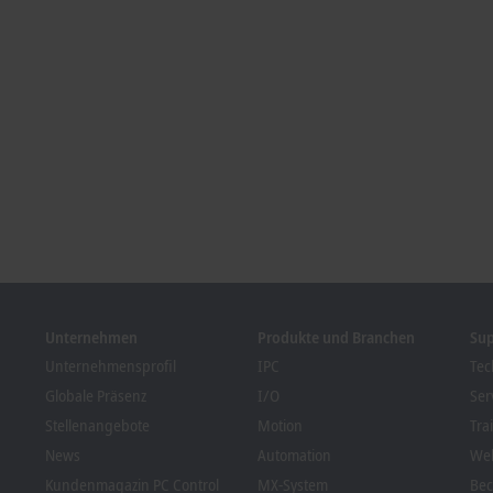
Unternehmen
Produkte und Branchen
Su
Unternehmensprofil
IPC
Tec
Globale Präsenz
I/O
Ser
Stellenangebote
Motion
Tra
News
Automation
We
Kundenmagazin PC Control
MX-System
Bec