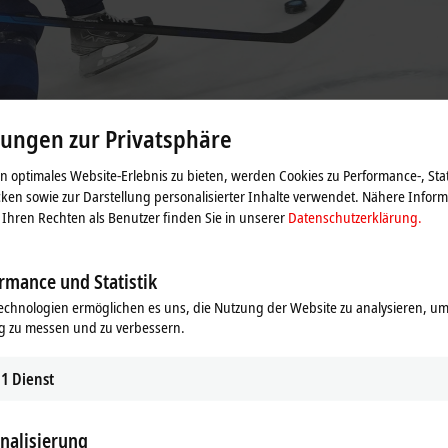
lungen zur Privatsphäre
 optimales Website-Erlebnis zu bieten, werden Cookies zu Performance-, Stat
ken sowie zur Darstellung personalisierter Inhalte verwendet. Nähere Infor
Ihren Rechten als Benutzer finden Sie in unserer
Datenschutzerklärung.
mpischer Qualität mit PC-basierte
rmance und Statistik
echnologien ermöglichen es uns, die Nutzung der Website zu analysieren, um
g zu messen und zu verbessern.
uerung des Kühlprozesses programmiert mit 
1
Dienst
Parkano, Finnland, setzt PC-basierte Steuerungstechnik von Beckhoff zur
nalisierung