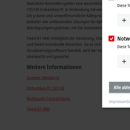
Natürliche Kühlmittel spielen eine wesentliche Rolle im Eishe
Diese T
CX5130 Embedded-PC in Verbindung mit einem CP2916 Multito
Die präzise und umweltfreundliche Kälteprozesssteuerung 
Anbieter von umfassenden Lösungen für Kälte-, Lüftungs-, I
Wärmepumpensystemen, mit der Automatisierungssoftware 
Notw
TwinCAT HMI ermöglicht die Steuerung, Überwachung und Pro
und bietet individuelle Ansichten. Da es sich bei TwinCAT H
Diese T
Visualisierungssoftware handelt, wird der Kälteprozess über
überwacht und gewartet.
Weitere Informationen
Suomen Tekojää Oy
Alle abl
Embedded-PC CX5130
Multitouch-Control-Panels
Impressum
D
TwinCAT HMI