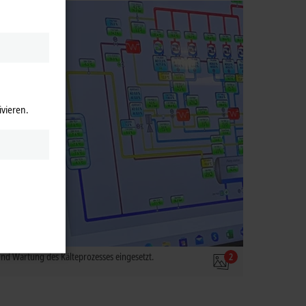
ivieren.
d Wartung des Kälteprozesses eingesetzt.
2