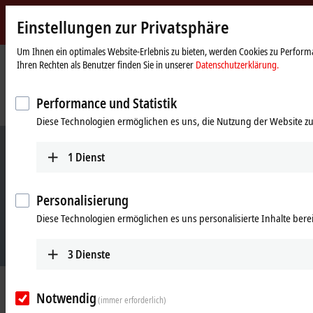
Einstellungen zur Privatsphäre
Beckhoff
-
Um Ihnen ein optimales Website-Erlebnis zu bieten, werden Cookies zu Performa
Ihren Rechten als Benutzer finden Sie in unserer
Datenschutzerklärung.
New
Automation
Startseite
Unternehmen
News
Technology
Komplettes Beckhoff-System für Stromversorgung, Überstromschutz und
Performance und Statistik
Energiemonitoring
Diese Technologien ermöglichen es uns, die Nutzung der Website zu
1
Dienst
Personalisierung
Diese Technologien ermöglichen es uns personalisierte Inhalte berei
3
Dienste
27.11.2020
Notwendig
Komplettes Beckhoff-System für
(immer erforderlich)