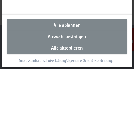
Alle ablehnen
Auswahl bestätigen
Alle akzeptieren
Kontakt
Unternehmenszentrale Deutschland
Impressum
Datenschutzerklärung
Allgemeine Geschäftsbedingungen
Beckhoff Automation GmbH & Co. KG
Hülshorstweg 20
33415 Verl
+49 5246 963-0
info@beckhoff.com
Kontaktinformationen
www.beckhoff.com/de-de/
Newsletter
Seite drucken