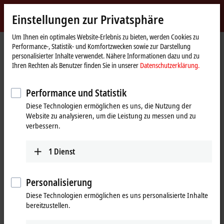
Jetzt anmelden
Einstellungen zur Privatsphäre
myBeckhoff
Beckhoff
-
Um Ihnen ein optimales Website-Erlebnis zu bieten, werden Cookies zu
Performance-, Statistik- und Komfortzwecken sowie zur Darstellung
New
personalisierter Inhalte verwendet. Nähere Informationen dazu und zu
Automation
Startseite
Unternehmen
News
Ihren Rechten als Benutzer finden Sie in unserer
Datenschutzerklärung.
Technology
Beckhoff Panel und Panel-PCs mit resistiver Touch-Technologie
Performance und Statistik
Diese Technologien ermöglichen es uns, die Nutzung der
Mit Klick auf "Akzeptieren" zeigen wir das Video und passen die
Website zu analysieren, um die Leistung zu messen und zu
Einstellung zur Privatsphäre an, dabei wird externer Inhalt von
verbessern.
Vimeo geladen. Beachten Sie dazu bitte unsere
Datenschutzerklärung.
1
Dienst
Akzeptieren
Personalisierung
Diese Technologien ermöglichen es uns personalisierte Inhalte
bereitzustellen.
29.10.2021