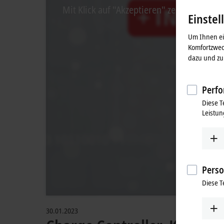
Mit Klick auf "Akzeptieren" zeigen wir da
Einstel
Um Ihnen ein
Komfortzwec
dazu und zu 
Perfo
Diese T
Leistun
Perso
Diese T
30.01.2023