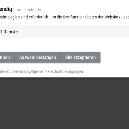
nikationsklemme EL6761: Produkt
endig
(immer erforderlich)
ür die Lade-Infrastruktur sowohl zum EV (Electric Vehicle) als auch zum ü
echnologien sind erforderlich, um die Kernfunktionalitäten der Website zu akt
 wir im Video.
2
Dienste
ideo
ehnen
Auswahl bestätigen
Alle akzeptieren
atenschutzerklärung
Allgemeine Geschäftsbedingungen