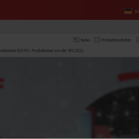
D
News
Produktneuheiten
onsklemme EL6761: Produktnews von der SPS 2022