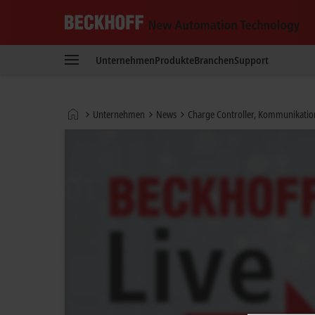
Beckhoff
-
Unternehmen
Produkte
Branchen
Support
New
Automation
Technology
Startseite
Unternehmen
News
Charge Controller, Kommunikati