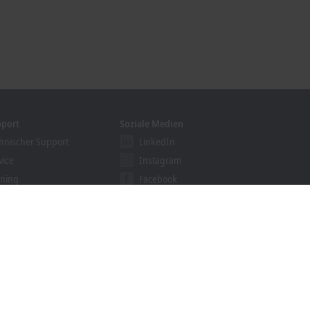
pport
Soziale Medien
hnischer Support
LinkedIn
vice
Instagram
ining
Facebook
binare
YouTube
khoff Information System
nloadfinder