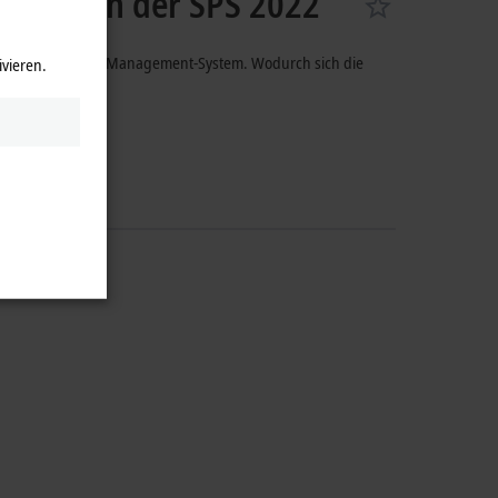
news von der SPS 2022
bergeordneten Lade-Management-System. Wodurch sich die
ivieren.