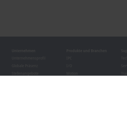
Unternehmen
Produkte und Branchen
Su
Unternehmensprofil
IPC
Tec
Globale Präsenz
I/O
Ser
Stellenangebote
Motion
Tra
News
Automation
We
Kundenmagazin PC Control
MX-System
Bec
Veranstaltungen und
Vision
Dow
Termine
Branchen
Hinweisgebersystem
Packaging Compliance