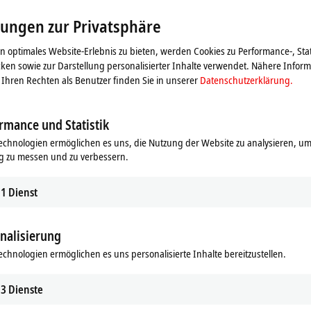
s Video und passen die Einstellung zur Privatsphäre an, dab
lungen zur Privatsphäre
Beachten Sie dazu bitte unsere
Datenschutzerklärung.
 optimales Website-Erlebnis zu bieten, werden Cookies zu Performance-, Stat
ken sowie zur Darstellung personalisierter Inhalte verwendet. Nähere Infor
Akzeptieren
Ihren Rechten als Benutzer finden Sie in unserer
Datenschutzerklärung.
rmance und Statistik
echnologien ermöglichen es uns, die Nutzung der Website zu analysieren, um
g zu messen und zu verbessern.
1
Dienst
nalisierung
echnologien ermöglichen es uns personalisierte Inhalte bereitzustellen.
3
Dienste