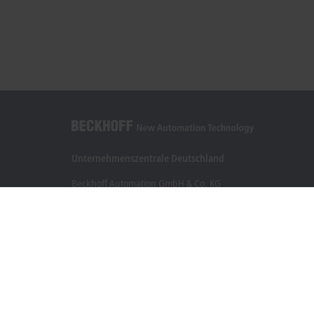
Unternehmenszentrale Deutschland
Beckhoff Automation GmbH & Co. KG
Hülshorstweg 20
33415 Verl
+49 5246 963-0
info@beckhoff.com
Kontaktinformationen
www.beckhoff.com/de-de/