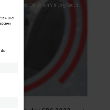
ei wird externer Inhalt von Vimeo geladen.
istik- und
mationen
 die