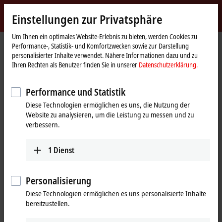
Jetzt anmelden
Einstellungen zur Privatsphäre
myBeckhoff
Beckhoff
-
Um Ihnen ein optimales Website-Erlebnis zu bieten, werden Cookies zu
Performance-, Statistik- und Komfortzwecken sowie zur Darstellung
New
personalisierter Inhalte verwendet. Nähere Informationen dazu und zu
Automation
Startseite
Unternehmen
News
Ihren Rechten als Benutzer finden Sie in unserer
Datenschutzerklärung.
Technology
EtherCAT-Klemme für HART-fähige Feldgeräte
Performance und Statistik
Diese Technologien ermöglichen es uns, die Nutzung der
Mit Klick auf "Akzeptieren" zeigen wir das Video und passen die
Website zu analysieren, um die Leistung zu messen und zu
Einstellung zur Privatsphäre an, dabei wird externer Inhalt von
verbessern.
Vimeo geladen. Beachten Sie dazu bitte unsere
Datenschutzerklärung.
1
Dienst
Akzeptieren
Personalisierung
Diese Technologien ermöglichen es uns personalisierte Inhalte
bereitzustellen.
22.04.2024