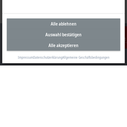
Alle ablehnen
Auswahl bestätigen
Alle akzeptieren
Kontakt
Unternehmenszentrale Deutschland
Impressum
Datenschutzerklärung
Allgemeine Geschäftsbedingungen
Beckhoff Automation GmbH & Co. KG
Hülshorstweg 20
33415 Verl
+49 5246 963-0
info@beckhoff.com
Kontaktinformationen
www.beckhoff.com/de-de/
Newsletter
Seite drucken