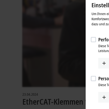
Einstel
Um Ihnen ein
Komfortzwec
dazu und zu 
Perfo
Diese T
Leistun
Perso
Diese T
23.04.2024
EtherCAT-Klemmen für den