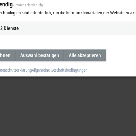
endig
(immer erforderlich)
ne besonders kompakte und kostengünstige Möglichkeit zur steuerungstechni
echnologien sind erforderlich, um die Kernfunktionalitäten der Website zu akt
ideo
2
Dienste
ehnen
Auswahl bestätigen
Alle akzeptieren
atenschutzerklärung
Allgemeine Geschäftsbedingungen