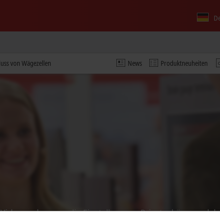
D
uss von Wägezellen
News
Produktneuheiten
s Video und passen die Einstellung zur Privatsphäre an, dab