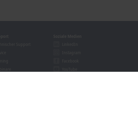
pport
Soziale Medien
hnischer Support
LinkedIn
vice
Instagram
ining
Facebook
binare
YouTube
khoff Information System
nloadfinder