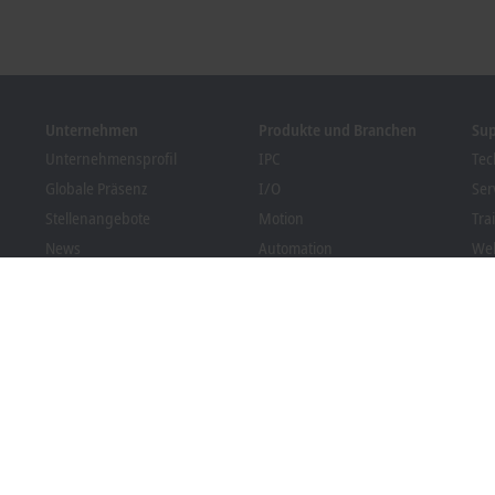
Unternehmen
Produkte und Branchen
Su
Unternehmensprofil
IPC
Tec
Globale Präsenz
I/O
Ser
Stellenangebote
Motion
Tra
News
Automation
We
Kundenmagazin PC Control
MX-System
Bec
Veranstaltungen und
Vision
Dow
Termine
Branchen
Hinweisgebersystem
Packaging Compliance