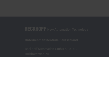
Unternehmenszentrale Deutschland
Beckhoff Automation GmbH & Co. KG
Hülshorstweg 20
33415 Verl
+49 5246 963-0
info@beckhoff.com
Kontaktinformationen
www.beckhoff.com/de-de/
Newsletter
Seite drucken