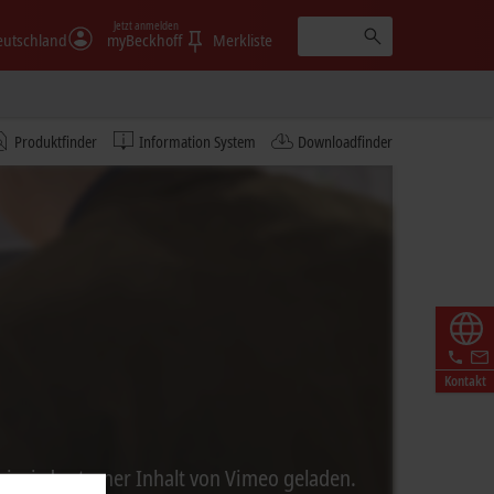
Jetzt anmelden
eutschland
myBeckhoff
Merkliste
Produktfinder
Information System
Downloadfinder
Kontakt
ei wird externer Inhalt von Vimeo geladen.