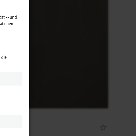
istik- und
mationen
 die