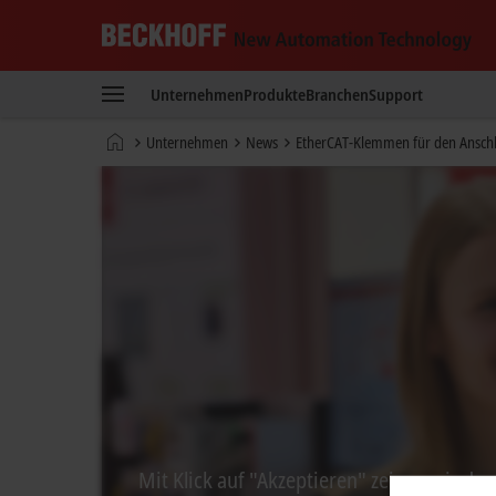
Beckhoff
-
Unternehmen
Produkte
Branchen
Support
New
Automation
Startseite
Unternehmen
News
EtherCAT-Klemmen für den Anschl
Technology
Mit Klick auf "Akzeptieren" zeigen wir da