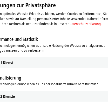
Beachten Sie dazu bitte unsere
Datenschutzerklärung.
lungen zur Privatsphäre
 optimales Website-Erlebnis zu bieten, werden Cookies zu Performance-, Stat
Akzeptieren
ken sowie zur Darstellung personalisierter Inhalte verwendet. Nähere Infor
Ihren Rechten als Benutzer finden Sie in unserer
Datenschutzerklärung.
rmance und Statistik
echnologien ermöglichen es uns, die Nutzung der Website zu analysieren, um
g zu messen und zu verbessern.
1
Dienst
nalisierung
echnologien ermöglichen es uns personalisierte Inhalte bereitzustellen.
3
Dienste
 Anschluss von Wägezellen