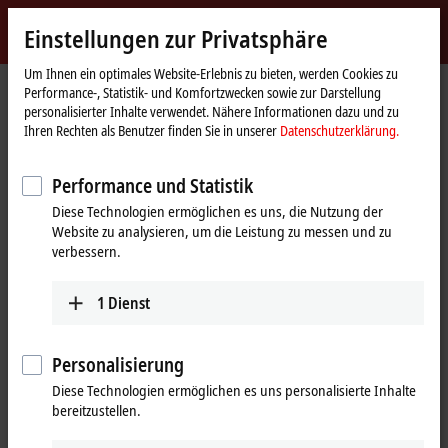
Jetzt anmelden
Einstellungen zur Privatsphäre
myBeckhoff
Beckhoff
-
Um Ihnen ein optimales Website-Erlebnis zu bieten, werden Cookies zu
Performance-, Statistik- und Komfortzwecken sowie zur Darstellung
New
personalisierter Inhalte verwendet. Nähere Informationen dazu und zu
Automation
Startseite
Unternehmen
News
Hannover Messe 2016: EtherCAT P
Ihren Rechten als Benutzer finden Sie in unserer
Datenschutzerklärung.
Technology
Performance und Statistik
Mit Klick auf "Akzeptieren" zeigen wir das Video und passen die
Diese Technologien ermöglichen es uns, die Nutzung der
Einstellung zur Privatsphäre an, dabei wird externer Inhalt von
Website zu analysieren, um die Leistung zu messen und zu
Vimeo geladen. Beachten Sie dazu bitte unsere
verbessern.
Datenschutzerklärung.
1
Dienst
Akzeptieren
Personalisierung
Diese Technologien ermöglichen es uns personalisierte Inhalte
28.04.2016
bereitzustellen.
Hannover Messe 2016: EtherCAT P