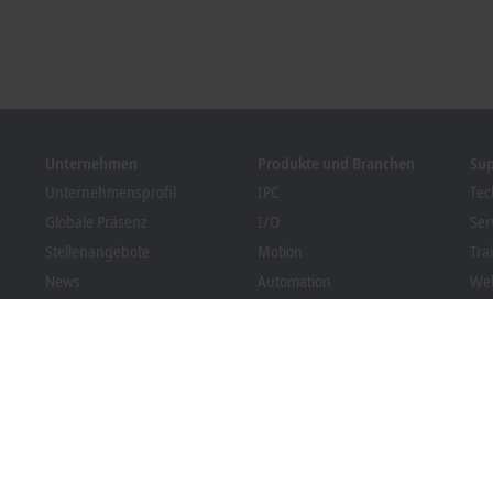
Unternehmen
Produkte und Branchen
Su
Unternehmensprofil
IPC
Tec
Globale Präsenz
I/O
Ser
Stellenangebote
Motion
Tra
News
Automation
We
Kundenmagazin PC Control
MX-System
Bec
Veranstaltungen und
Vision
Dow
Termine
Branchen
Hinweisgebersystem
Packaging Compliance