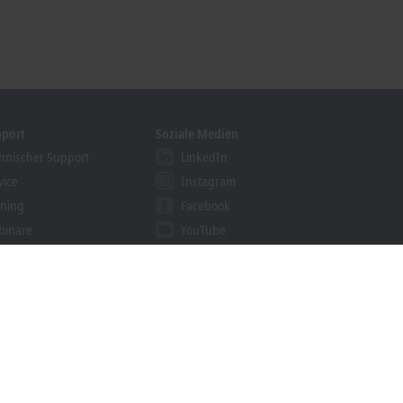
pport
Soziale Medien
hnischer Support
LinkedIn
vice
Instagram
ining
Facebook
binare
YouTube
khoff Information System
nloadfinder