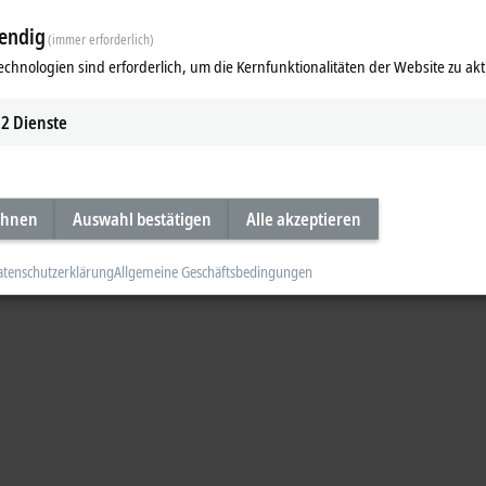
endig
ekt im Feld
(immer erforderlich)
echnologien sind erforderlich, um die Kernfunktionalitäten der Website zu akt
 die EtherCAT Box kommt die EtherCAT-Technologie nun auch ohne Schaltschr
2
Dienste
ideo
ehnen
Auswahl bestätigen
Alle akzeptieren
atenschutzerklärung
Allgemeine Geschäftsbedingungen