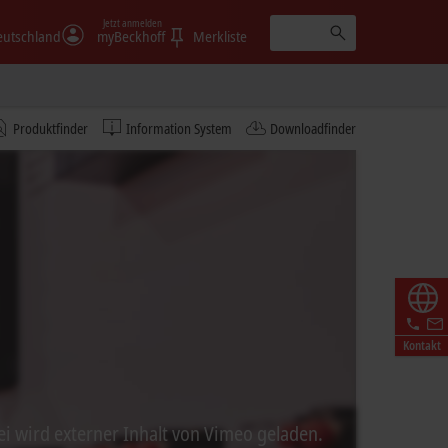
Jetzt anmelden
eutschland
myBeckhoff
Merkliste
Produktfinder
Information System
Downloadfinder
Kontakt
ei wird externer Inhalt von Vimeo geladen.