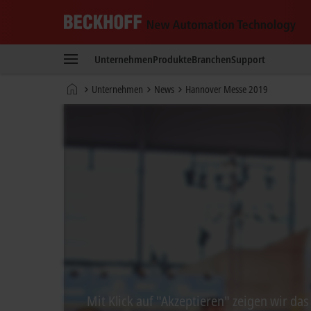
Beckhoff
-
Unternehmen
Produkte
Branchen
Support
New
Automation
Startseite
Unternehmen
News
Hannover Messe 2019
Technology
Mit Klick auf "Akzeptieren" zeigen wir da