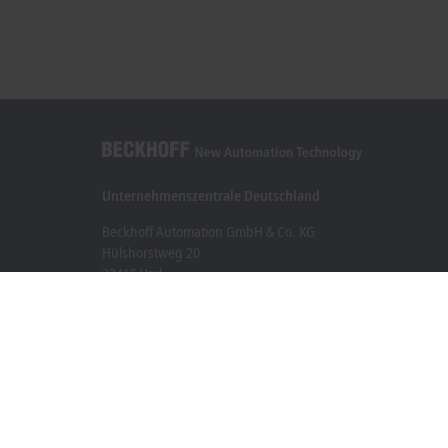
Unternehmenszentrale Deutschland
Beckhoff Automation GmbH & Co. KG
Hülshorstweg 20
33415 Verl
+49 5246 963-0
info@beckhoff.com
Kontaktinformationen
www.beckhoff.com/de-de/
Newsletter
Seite drucken