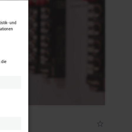
istik- und
mationen
 die