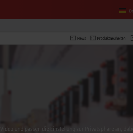
D
News
Produktneuheiten
s Video und passen die Einstellung zur Privatsphäre an, dab