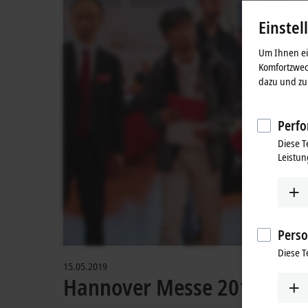
Einstel
Um Ihnen ein
Komfortzwec
dazu und zu 
Perfo
Diese T
Leistun
Perso
Diese T
15.05.2019
Hannover Messe 2019