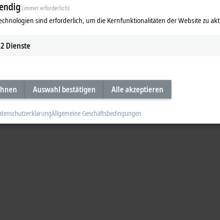
endig
(immer erforderlich)
 an Formaten und Optionen – neu vereint in einer kostenoptimierten Baureih
echnologien sind erforderlich, um die Kernfunktionalitäten der Website zu akt
 neuen Geräte vor.
ideo
2
Dienste
ehnen
Auswahl bestätigen
Alle akzeptieren
atenschutzerklärung
Allgemeine Geschäftsbedingungen