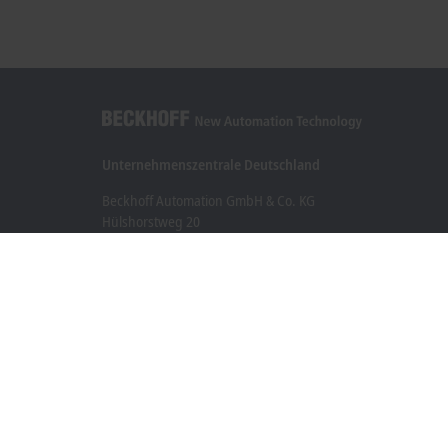
Unternehmenszentrale Deutschland
Beckhoff Automation GmbH & Co. KG
Hülshorstweg 20
33415 Verl
+49 5246 963-0
info@beckhoff.com
Kontaktinformationen
www.beckhoff.com/de-de/
Newsletter
Seite drucken