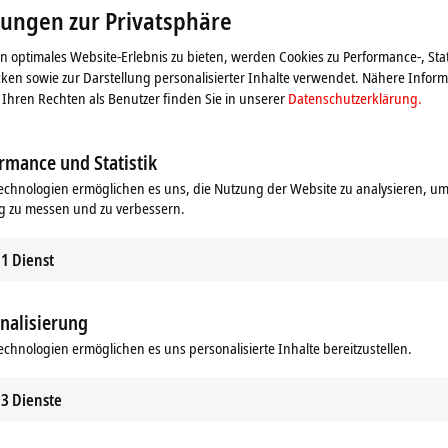
Beachten Sie dazu bitte unsere
Datenschutzerklärung.
lungen zur Privatsphäre
 optimales Website-Erlebnis zu bieten, werden Cookies zu Performance-, Stat
Akzeptieren
ken sowie zur Darstellung personalisierter Inhalte verwendet. Nähere Infor
Ihren Rechten als Benutzer finden Sie in unserer
Datenschutzerklärung.
rmance und Statistik
echnologien ermöglichen es uns, die Nutzung der Website zu analysieren, um
g zu messen und zu verbessern.
1
Dienst
nalisierung
echnologien ermöglichen es uns personalisierte Inhalte bereitzustellen.
3
Dienste
neration