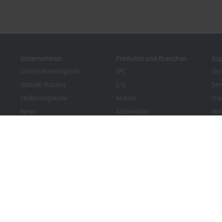
Unternehmen
Produkte und Branchen
Su
Unternehmensprofil
IPC
Tec
Globale Präsenz
I/O
Ser
Stellenangebote
Motion
Tra
News
Automation
We
Kundenmagazin PC Control
MX-System
Bec
Veranstaltungen und
Vision
Dow
Termine
Branchen
Hinweisgebersystem
Packaging Compliance