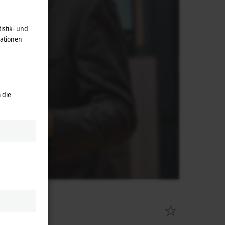
istik- und
mationen
 die