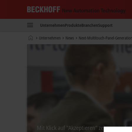
Beckhoff
-
Unternehmen
Produkte
Branchen
Support
New
Automation
Startseite
Unternehmen
News
Next-Multitouch-Panel-Generatio
Technology
Mit Klick auf "Akzeptieren" zeigen wir da