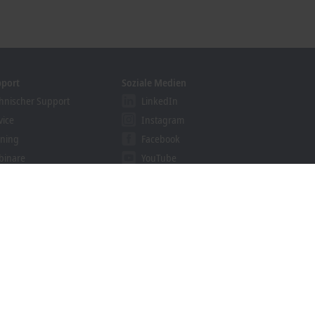
pport
Soziale Medien
hnischer Support
LinkedIn
vice
Instagram
ining
Facebook
binare
YouTube
khoff Information System
nloadfinder