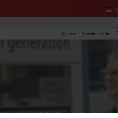
D
n
News
Produktneuheiten
s Video und passen die Einstellung zur Privatsphäre an, dab