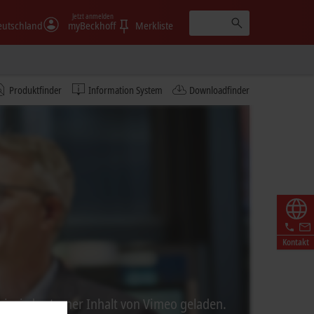
Jetzt anmelden
eutschland
myBeckhoff
Merkliste
Produktfinder
Information System
Downloadfinder
Kontakt
ei wird externer Inhalt von Vimeo geladen.