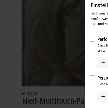
Einstel
Um Ihnen ein
Komfortzwec
dazu und zu 
Perfo
Diese T
Leistun
Perso
Diese T
02.04.2025
Next-Multitouch-Panel-Ge