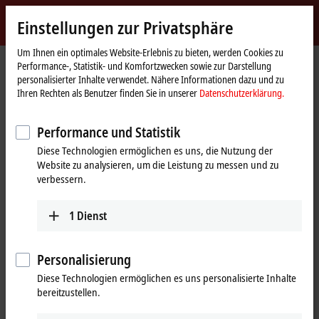
Jetzt anmelden
Einstellungen zur Privatsphäre
myBeckhoff
Beckhoff
-
Um Ihnen ein optimales Website-Erlebnis zu bieten, werden Cookies zu
Performance-, Statistik- und Komfortzwecken sowie zur Darstellung
New
personalisierter Inhalte verwendet. Nähere Informationen dazu und zu
Automation
Startseite
Unternehmen
News
Ihren Rechten als Benutzer finden Sie in unserer
Datenschutzerklärung.
Technology
Paketzustellung durch unterirdische Röhren
Performance und Statistik
Diese Technologien ermöglichen es uns, die Nutzung der
Website zu analysieren, um die Leistung zu messen und zu
verbessern.
Mit Klick auf "Akzeptieren" zeigen wir das Video und passen die
Einstellung zur Privatsphäre an, dabei wird externer Inhalt von
Vimeo geladen. Beachten Sie dazu bitte unsere
1
Dienst
Datenschutzerklärung.
Personalisierung
Akzeptieren
Diese Technologien ermöglichen es uns personalisierte Inhalte
bereitzustellen.