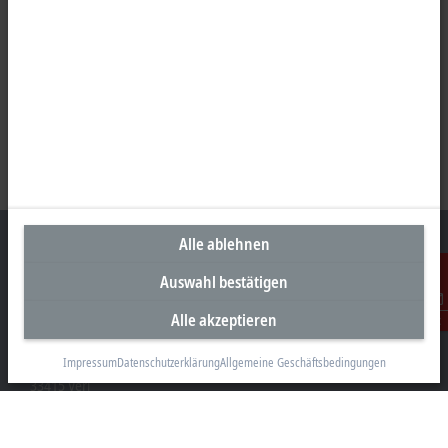
Alle ablehnen
Auswahl bestätigen
Unternehmenszentrale Deutschland
Alle akzeptieren
Kontakt
Beckhoff Automation GmbH & Co. KG
Hülshorstweg 20
Impressum
Datenschutzerklärung
Allgemeine Geschäftsbedingungen
33415 Verl
+49 5246 963-0
info@beckhoff.com