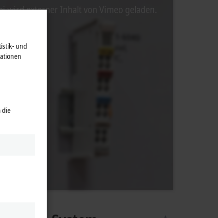
ei wird externer Inhalt von Vimeo geladen.
istik- und
mationen
 die