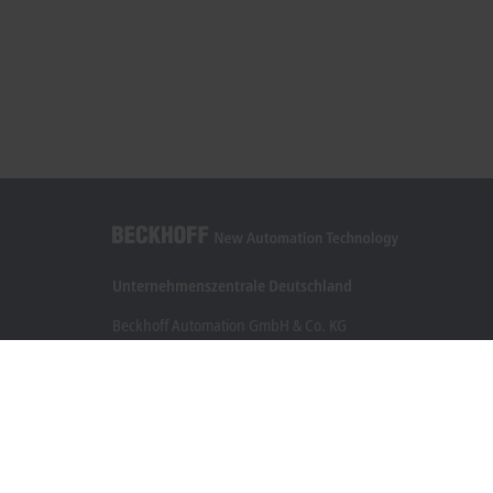
Unternehmenszentrale Deutschland
Beckhoff Automation GmbH & Co. KG
Hülshorstweg 20
33415 Verl
+49 5246 963-0
info@beckhoff.com
Kontaktinformationen