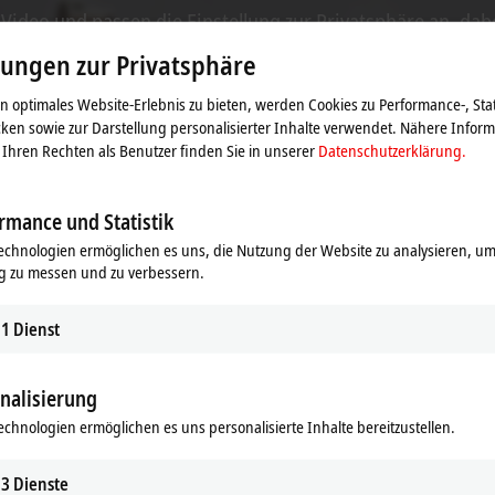
s Video und passen die Einstellung zur Privatsphäre an, dab
Beachten Sie dazu bitte unsere
Datenschutzerklärung.
lungen zur Privatsphäre
 optimales Website-Erlebnis zu bieten, werden Cookies zu Performance-, Stat
Akzeptieren
ken sowie zur Darstellung personalisierter Inhalte verwendet. Nähere Infor
Ihren Rechten als Benutzer finden Sie in unserer
Datenschutzerklärung.
rmance und Statistik
echnologien ermöglichen es uns, die Nutzung der Website zu analysieren, um
g zu messen und zu verbessern.
1
Dienst
nalisierung
echnologien ermöglichen es uns personalisierte Inhalte bereitzustellen.
3
Dienste