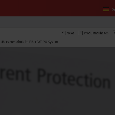
D
News
Produktneuheiten
er Überstromschutz im EtherCAT-I/O-System