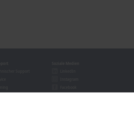
pport
Soziale Medien
hnischer Support
LinkedIn
vice
Instagram
ining
Facebook
binare
YouTube
khoff Information System
nloadfinder