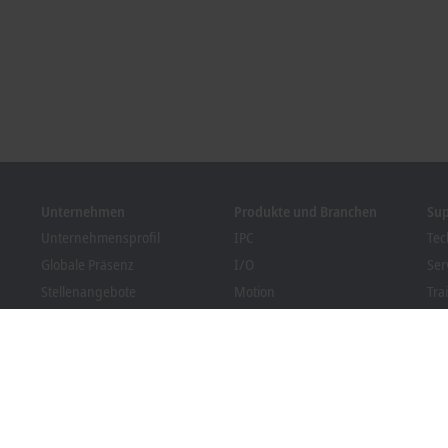
Unternehmen
Produkte und Branchen
Su
Unternehmensprofil
IPC
Tec
Globale Präsenz
I/O
Ser
Stellenangebote
Motion
Tra
News
Automation
We
Kundenmagazin PC Control
MX-System
Bec
Veranstaltungen und
Vision
Dow
Termine
Branchen
Hinweisgebersystem
Packaging Compliance