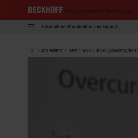
Beckhoff
-
Unternehmen
Produkte
Branchen
Support
New
Automation
Technology
Startseite
Unternehmen
News
SPS IPC Drives: Systemintegriert