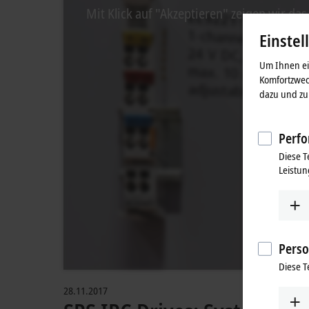
Mit Klick auf "Akzeptieren" zeigen wir da
Einstel
Um Ihnen ein
Komfortzwec
dazu und zu 
Perfo
Diese T
Leistun
Perso
Diese T
28.11.2017