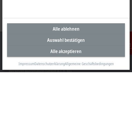
Alle ablehnen
Auswahl bestätigen
Alle akzeptieren
Kontakt
Unternehmenszentrale Deutschland
Impressum
Datenschutzerklärung
Allgemeine Geschäftsbedingungen
Beckhoff Automation GmbH & Co. KG
Hülshorstweg 20
33415 Verl
+49 5246 963-0
info@beckhoff.com
Kontaktinformationen
www.beckhoff.com/de-de/
Newsletter