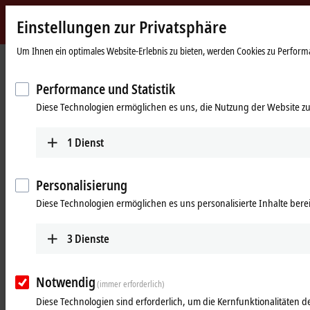
Einstellungen zur Privatsphäre
Beckhoff
-
Um Ihnen ein optimales Website-Erlebnis zu bieten, werden Cookies zu Performan
New
Automation
Startseite
Unternehmen
News
Performance und Statistik
Technology
Schnelle Kommunikation für grenzenlose Datenerfassung und optimales
Diese Technologien ermöglichen es uns, die Nutzung der Website zu
Energiemanagement
27.02.2024
1
Dienst
Schnelle Kommunikation für
grenzenlose Datenerfassung und
Personalisierung
optimales Energiemanagement
Diese Technologien ermöglichen es uns personalisierte Inhalte berei
3
Dienste
EtherCAT-basierte Steuerungstechnik
ermöglicht hocheffiziente
Gebäudeautomation
Notwendig
(immer erforderlich)
Diese Technologien sind erforderlich, um die Kernfunktionalitäten de
Moderne Nichtwohngebäude stellen in vielerlei Hinsicht hohe