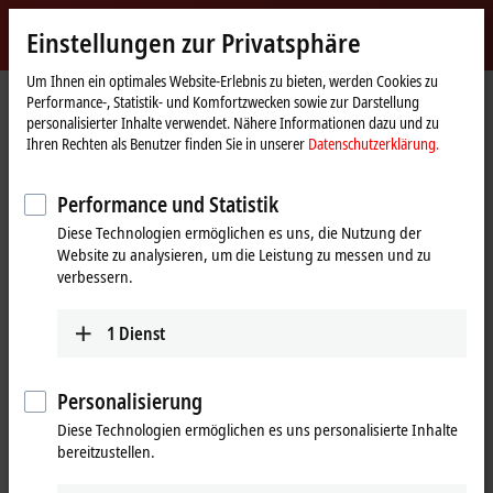
Jetzt anmelden
Einstellungen zur Privatsphäre
myBeckhoff
Beckhoff
-
Um Ihnen ein optimales Website-Erlebnis zu bieten, werden Cookies zu
Performance-, Statistik- und Komfortzwecken sowie zur Darstellung
New
personalisierter Inhalte verwendet. Nähere Informationen dazu und zu
Automation
Startseite
Unternehmen
News
Ihren Rechten als Benutzer finden Sie in unserer
Datenschutzerklärung.
Technology
Wirtschaftliche Situation bei Beckhoff weiterhin stabil
Performance und Statistik
14.05.2020
Wirtschaftliche Situation bei
Diese Technologien ermöglichen es uns, die Nutzung der
Website zu analysieren, um die Leistung zu messen und zu
Beckhoff weiterhin stabil
verbessern.
1
Dienst
Uneingeschränkte Produktionskapazitäten
und Lieferfähigkeit
Personalisierung
Aktuell produziert der Verler Automatisierungsspezialist mit voller
Diese Technologien ermöglichen es uns personalisierte Inhalte
Kapazität bei konstantem Auftragseingang. „Wir sehen weder
bereitzustellen.
Kurzarbeit für unsere Mitarbeiter noch anderweitige
Produktionskürzungen vor“, berichtet der geschäftsführende