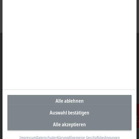
Unternehmenszentrale Deutschland
Beckhoff Automation GmbH & Co. KG
Hülshorstweg 20
33415 Verl
+49 5246 963-0
Alle ablehnen
info@beckhoff.com
Auswahl bestätigen
Kontaktinformationen
www.beckhoff.com/de-de/
Alle akzeptieren
Kontakt
Newsletter
Impressum
Datenschutzerklärung
Allgemeine Geschäftsbedingungen