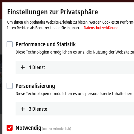
Einstellungen zur Privatsphäre
Beckhoff
-
Um Ihnen ein optimales Website-Erlebnis zu bieten, werden Cookies zu Performa
Ihren Rechten als Benutzer finden Sie in unserer
Datenschutzerklärung.
New
Automation
Startseite
Unternehmen
News
Technology
XTS parallelisiert Prüfprozesse für maximalen Produktausstoß bei
Performance und Statistik
minimiertem Anlagen-Footprint
Diese Technologien ermöglichen es uns, die Nutzung der Website zu
1
Dienst
Personalisierung
Diese Technologien ermöglichen es uns personalisierte Inhalte berei
3
Dienste
24.08.2020
Notwendig
XTS parallelisiert Prüfprozesse für
(immer erforderlich)