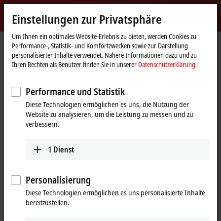
Jetzt anmelden
Einstellungen zur Privatsphäre
myBeckhoff
Beckhoff
-
Um Ihnen ein optimales Website-Erlebnis zu bieten, werden Cookies zu
Performance-, Statistik- und Komfortzwecken sowie zur Darstellung
New
personalisierter Inhalte verwendet. Nähere Informationen dazu und zu
Automation
Startseite
Unternehmen
Presse
Ihren Rechten als Benutzer finden Sie in unserer
Datenschutzerklärung.
Technology
Normkonforme Differenzstrommessung erhöht Anlageneffizienz und -
verfügbarkeit
Performance und Statistik
Allstromsensitiver Durchsteck-Stromwandler
Diese Technologien ermöglichen es uns, die Nutzung der
entsprechend EN/IEC 62020-1
Website zu analysieren, um die Leistung zu messen und zu
verbessern.
Normkonforme
Differenzstrommessung erhöht
1
Dienst
Anlageneffizienz und -verfügbarkeit
Personalisierung
Mit dem Durchsteck-Stromwandler SCT5564 bietet Beckhoff ein
Diese Technologien ermöglichen es uns personalisierte Inhalte
allstromsensitives Messsystem für AC- und DC-Differenzströme,
bereitzustellen.
konform zur Norm EN/IEC 62020-1. Sein Einsatz bei
der Maschinenüberwachung
sorgt u. a. durch die frühzeitige