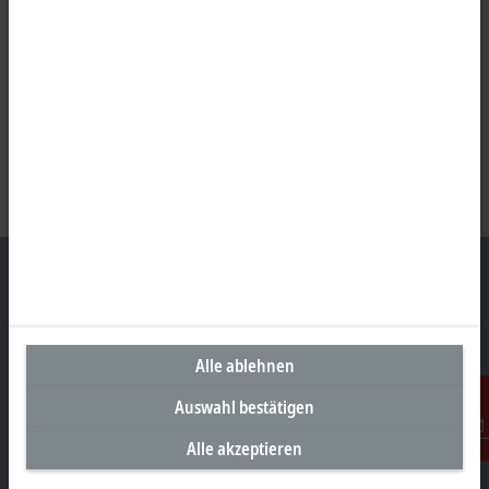
Unternehmenszentrale Deutschland
Alle ablehnen
Beckhoff Automation GmbH & Co. KG
Hülshorstweg 20
Auswahl bestätigen
33415 Verl
Alle akzeptieren
Kontakt
+49 5246 963-0