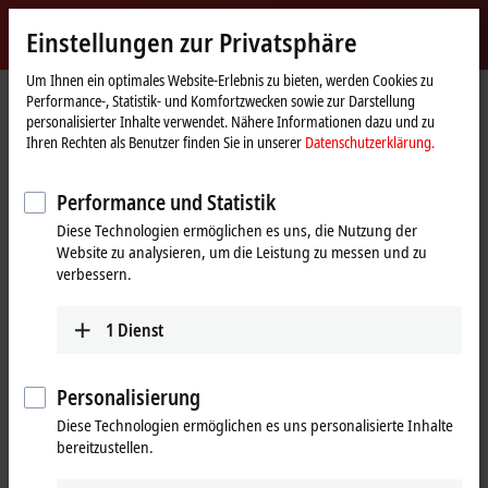
Jetzt anmelden
Einstellungen zur Privatsphäre
myBeckhoff
Beckhoff
-
Um Ihnen ein optimales Website-Erlebnis zu bieten, werden Cookies zu
Performance-, Statistik- und Komfortzwecken sowie zur Darstellung
New
personalisierter Inhalte verwendet. Nähere Informationen dazu und zu
Automation
Startseite
Unternehmen
Presse
Ihren Rechten als Benutzer finden Sie in unserer
Datenschutzerklärung.
Technology
Softwaregesteuert zur effizienten und ressourcenschonenden
Kunststoffverarbeitung
Performance und Statistik
PC-based Control für mehr Nachhaltigkeit in der
Diese Technologien ermöglichen es uns, die Nutzung der
Kunststoffindustrie
Website zu analysieren, um die Leistung zu messen und zu
verbessern.
Softwaregesteuert zur effizienten
und ressourcenschonenden
1
Dienst
Kunststoffverarbeitung
Personalisierung
PC-based Control, die PC- und EtherCAT-basierte Steuerungs- und
Diese Technologien ermöglichen es uns personalisierte Inhalte
Antriebstechnik von Beckhoff, bietet großes Potenzial, Maschinen
bereitzustellen.
und Anlagen für die kunststoffverarbeitende Industrie
nachhaltiger arbeiten zu lassen. Grundlage bilden softwareseitig u.