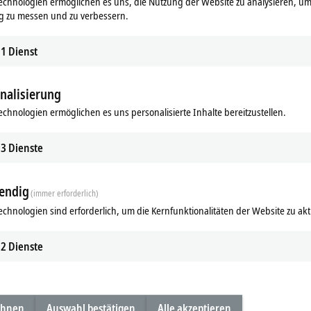
echnologien ermöglichen es uns, die Nutzung der Website zu analysieren, um
g zu messen und zu verbessern.
1
Dienst
Unsere Branchenexperten präsentieren Pr
nalisierung
t PC-based Control
echnologien ermöglichen es uns personalisierte Inhalte bereitzustellen.
stoffmaschine
3
Dienste
einer Plattform
endig
(immer erforderlich)
echnologien sind erforderlich, um die Kernfunktionalitäten der Website zu akt
stoffmaschinen
2
Dienste
nd Runtime
 Kunststoffmaschine
ehnen
Auswahl bestätigen
Alle akzeptieren