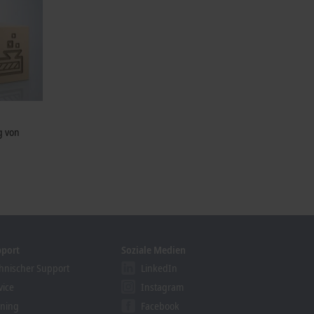
g von
pport
Soziale Medien
hnischer Support
LinkedIn
vice
Instagram