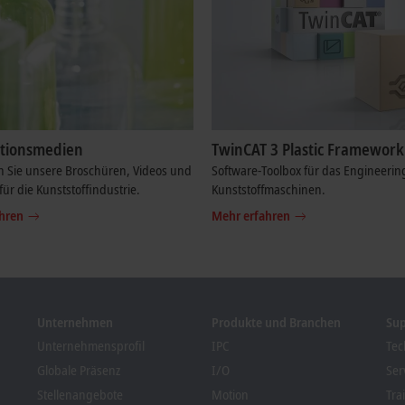
tionsmedien
TwinCAT 3 Plastic Framework
n Sie unsere Broschüren, Videos und
Software-Toolbox für das Engineerin
ür die Kunststoffindustrie.
Kunststoffmaschinen.
hren
Mehr erfahren
Unternehmen
Produkte und Branchen
Su
Unternehmensprofil
IPC
Tec
Globale Präsenz
I/O
Ser