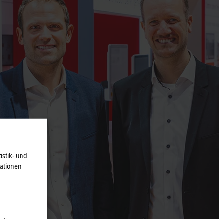
istik- und
mationen