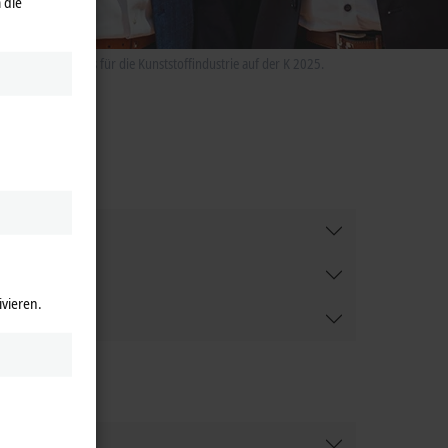
 die
odukt-Highlights für die Kunststoffindustrie auf der K 2025.
ivieren.