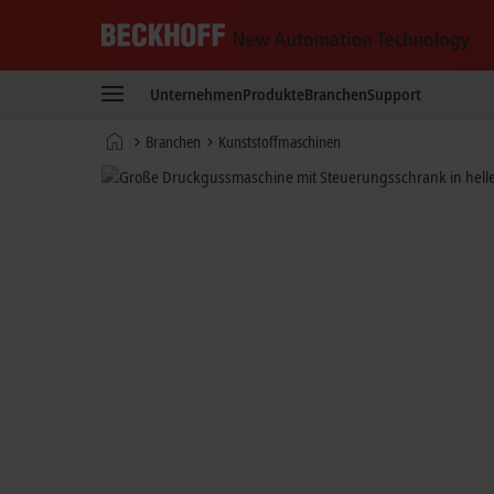
Beckhoff
-
Unternehmen
Produkte
Branchen
Support
New
Automation
Startseite
Branchen
Kunststoffmaschinen
Technology