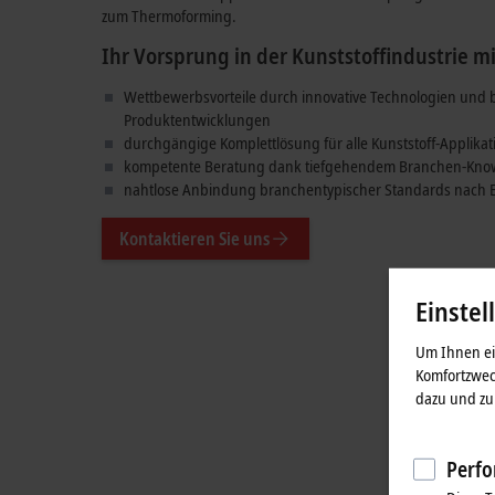
gleichzeitig reduziertem Ressourcenverbrauch werden mit in
Beckhoff in allen Applikationen erfüllt: vom Spritzgießen übe
zum Thermoforming.
Ihr Vorsprung in der Kunststoffindustrie mi
Wettbewerbsvorteile durch innovative Technologien und 
Produktentwicklungen
durchgängige Komplettlösung für alle Kunststoff-Applika
kompetente Beratung dank tiefgehendem Branchen-Kn
nahtlose Anbindung branchentypischer Standards nach
Kontaktieren Sie uns
Einstel
Um Ihnen ein
Komfortzwec
dazu und zu 
Perfo