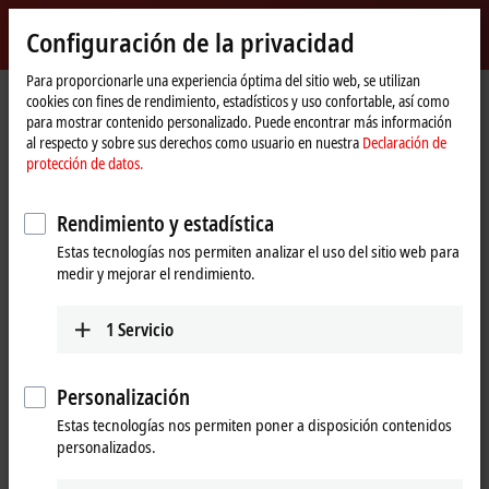
Inicio de sesión
Configuración de la privacidad
myBeckhoff
Beckhoff
-
Para proporcionarle una experiencia óptima del sitio web, se utilizan
cookies con fines de rendimiento, estadísticos y uso confortable, así como
New
para mostrar contenido personalizado. Puede encontrar más información
Automation
Página
Empresa
Presencia global
United Kingdom
al respecto y sobre sus derechos como usuario en nuestra
Declaración de
Technology
de
Sales office Huntingdon
protección de datos.
inicio
Sales office Huntingdon, United
Rendimiento y estadística
Kingdom
Estas tecnologías nos permiten analizar el uso del sitio web para
medir y mejorar el rendimiento.
Dirección y contacto
1
Servicio
Sales office Huntingdon
Training
Beckhoff Automation Ltd.
+44 1491 4105-39
Personalización
Ermine Business Park
training@beckhoff.co.uk
1 Lakeview Court
Estas tecnologías nos permiten poner a disposición contenidos
Huntingdon
PE29 6UA
personalizados.
United Kingdom