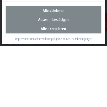
Alle ablehnen
Unternehmenszentrale Deutschland
Auswahl bestätigen
Beckhoff Automation GmbH & Co. KG
Alle akzeptieren
Kontakt
Hülshorstweg 20
33415 Verl
Impressum
Datenschutzerklärung
Allgemeine Geschäftsbedingungen
+49 5246 963-0
info@beckhoff.com
Kontaktinformationen
www.beckhoff.com/de-de/
Newsletter
Seite drucken
Unternehmen
Produkte und Branchen
Support