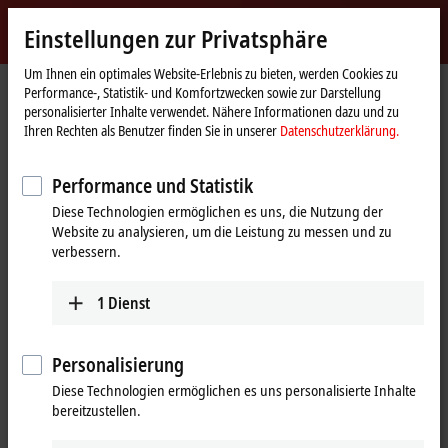
Jetzt anmelden
Einstellungen zur Privatsphäre
myBeckhoff
Beckhoff
-
Um Ihnen ein optimales Website-Erlebnis zu bieten, werden Cookies zu
Performance-, Statistik- und Komfortzwecken sowie zur Darstellung
New
personalisierter Inhalte verwendet. Nähere Informationen dazu und zu
Automation
Startseite
Unternehmen
Globale Präsenz
Großbritannien
Ihren Rechten als Benutzer finden Sie in unserer
Datenschutzerklärung.
Technology
Vertriebsbüro Huntingdon
Performance und Statistik
Vertriebsbüro Huntingdon,
Diese Technologien ermöglichen es uns, die Nutzung der
Großbritannien
Website zu analysieren, um die Leistung zu messen und zu
verbessern.
Adresse und Kontakt
1
Dienst
Vertriebsbüro Huntingdon
Training
Beckhoff Automation Ltd.
+44 1491 4105-39
Personalisierung
Ermine Business Park
training@beckhoff.co.uk
1 Lakeview Court
Diese Technologien ermöglichen es uns personalisierte Inhalte
Huntingdon
PE29 6UA
bereitzustellen.
Großbritannien