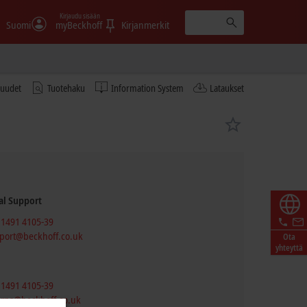
Kirjaudu sisään
Suomi
myBeckhoff
Kirjanmerkit
tuudet
Tuotehaku
Information System
Lataukset
al Support
 1491 4105-39
port@beckhoff.co.uk
Ota
yhteyttä
 1491 4105-39
urns@beckhoff.co.uk