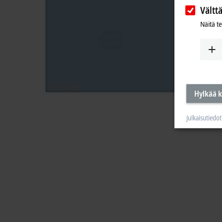
Vältt
Näitä t
Hylkää k
Julkaisutiedot