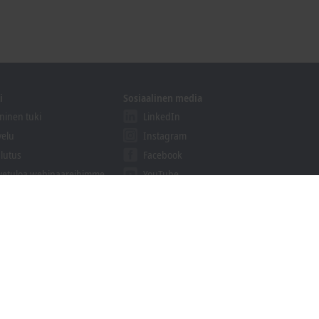
i
Sosiaalinen media
ninen tuki
LinkedIn
velu
Instagram
lutus
Facebook
vetuloa webinaareihimme
YouTube
khoff Information System
aukset