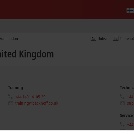
e Huntingdon
Uutiset
Tuoteuu
United Kingdom
Training
Technic
+44 1491 4105-39
+44
training@beckhoff.co.uk
sup
Service
+44
ret