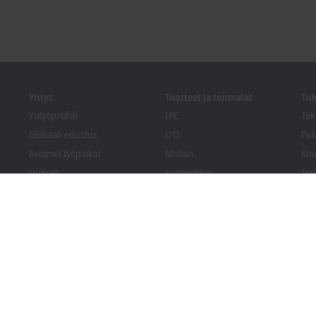
Yritys
Tuotteet ja toimialat
Tuk
Yritysprofiili
IPC
Tek
Globaali edustus
I/O
Pal
Avoimet työpaikat
Motion
Kou
Uutiset
Automation
Ter
PC Control lehti
MX-System
Bec
Tapahtumat ja päivämäärät
Vision
Lat
Whistleblowing-
Toimialat
ilmoituskanava
Pakkausten
vaatimustenmukaisuus