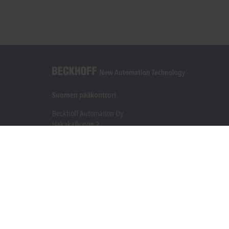
Suomen pääkonttori
Beckhoff Automation Oy
Hakakalliontie 2
05460 Hyvinkää
+358 20 7423 800
info@beckhoff.fi
Yhteystiedot
www.beckhoff.com/fi-fi/
Uutiskirje
Tulosta sivu