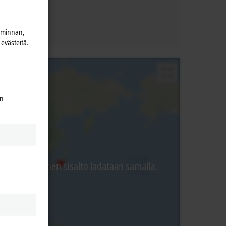
iminnan,
evästeitä.
en
 ulkopuolinen sisältö ladataan samalla.