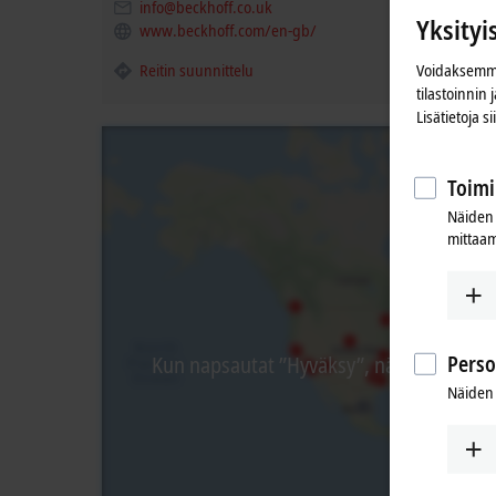
info@beckhoff.co.uk
Yksityi
www.beckhoff.com/en-gb/
Voidaksemme
Reitin suunnittelu
tilastoinnin
Lisätietoja s
Toimi
Näiden 
mittaam
Perso
Kun napsautat ”Hyväksy”, näytämme kart
Näiden 