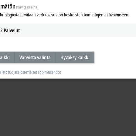
ämätön
(tarvitaan aina)
eknologioita tarvitaan verkkosivuston keskeisten toimintojen aktivoimiseen.
2
Palvelut
aikki
Vahvista valinta
Hyväksy kaikki
Tietosuojaseloste
Yleiset sopimusehdot