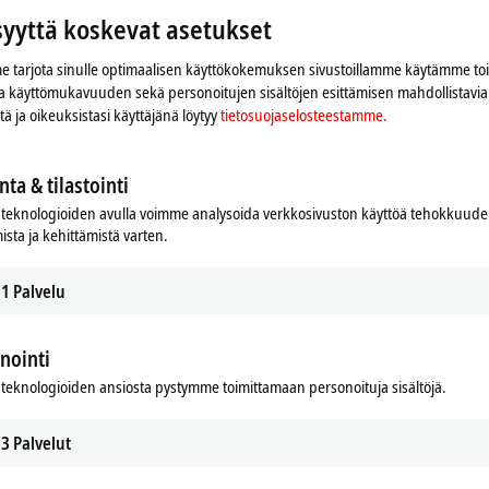
syyttä koskevat asetukset
 tarjota sinulle optimaalisen käyttökokemuksen sivustoillamme käytämme to
 ja käyttömukavuuden sekä personoitujen sisältöjen esittämisen mahdollistavia 
iitä ja oikeuksistasi käyttäjänä löytyy
tietosuojaselosteestamme.
nta & tilastointi
teknologioiden avulla voimme analysoida verkkosivuston käyttöä tehokkuud
ista ja kehittämistä varten.
1
Palvelu
nointi
an ja mukautamme yksityisyyden asetukset, Google Mapsin
Ole hyvä ja lue
tietosuojaselosteestamme.
teknologioiden ansiosta pystymme toimittamaan personoituja sisältöjä.
3
Palvelut
Hyväksy