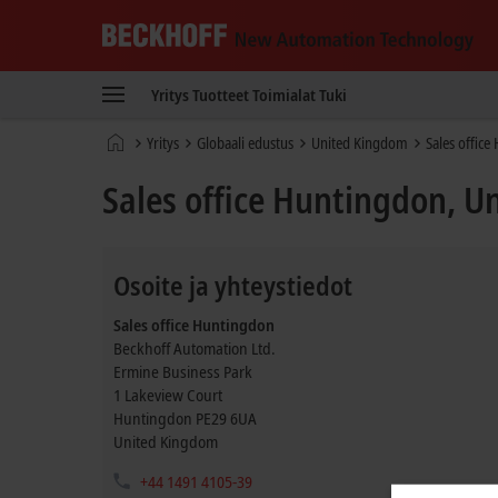
Beckhoff
-
Yritys
Tuotteet
Toimialat
Tuki
New
Automation
Kotisivu
Yritys
Globaali edustus
United Kingdom
Sales offic
Technology
Sales office Huntingdon, 
Osoite ja yhteystiedot
Sales office Huntingdon
Beckhoff Automation Ltd.
Ermine Business Park
1 Lakeview Court
Huntingdon
PE29 6UA
United Kingdom
+44 1491 4105-39