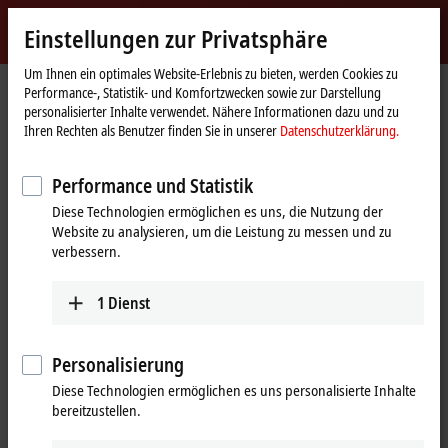
Jetzt anmelden
Einstellungen zur Privatsphäre
myBeckhoff
Beckhoff
-
Um Ihnen ein optimales Website-Erlebnis zu bieten, werden Cookies zu
Performance-, Statistik- und Komfortzwecken sowie zur Darstellung
New
personalisierter Inhalte verwendet. Nähere Informationen dazu und zu
Automation
Startseite
Unternehmen
Globale Präsenz
Großbritannien
Ihren Rechten als Benutzer finden Sie in unserer
Datenschutzerklärung.
Technology
Vertriebsbüro Huntingdon
Performance und Statistik
Vertriebsbüro Huntingdon,
Diese Technologien ermöglichen es uns, die Nutzung der
Großbritannien
Website zu analysieren, um die Leistung zu messen und zu
verbessern.
Adresse und Kontakt
1
Dienst
Vertriebsbüro Huntingdon
Training
Beckhoff Automation Ltd.
+44 1491 4105-39
Personalisierung
Ermine Business Park
training@beckhoff.co.uk
1 Lakeview Court
Diese Technologien ermöglichen es uns personalisierte Inhalte
Huntingdon
PE29 6UA
bereitzustellen.
Großbritannien