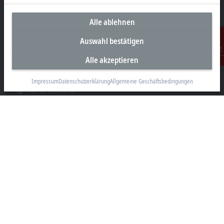
Alle ablehnen
Unternehmenszentrale Schweiz
Auswahl bestätigen
Beckhoff Automation AG
Alle akzeptieren
Kontakt
Rheinweg 7
8200 Schaffhausen
Impressum
Datenschutzerklärung
Allgemeine Geschäftsbedingungen
+41 52 633 40 40
info@beckhoff.ch
Kontaktinformationen
www.beckhoff.com/de-ch/
Newsletter
Seite drucken
Unternehmen
Produkte und Branchen
Support