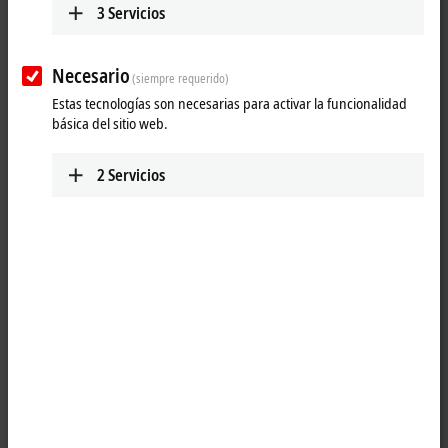
3
Servicios
Hannover Messe 2019: Beckhoff Trade Show
TV, day 4
Necesario
(siempre requerido)
Estas tecnologías son necesarias para activar la funcionalidad
Day 4 | CX7000 small TwinCAT 3 controller, drive technology without
básica del sitio web.
control cabinet with AMP8620, REST interface in TwinCAT 3 IoT
2
Servicios