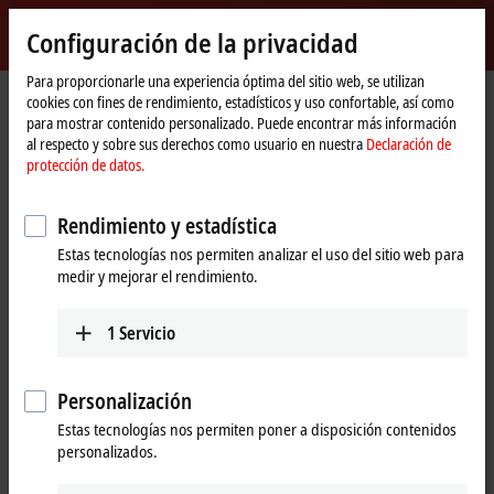
Inicio de sesión
Configuración de la privacidad
myBeckhoff
Beckhoff
-
Para proporcionarle una experiencia óptima del sitio web, se utilizan
cookies con fines de rendimiento, estadísticos y uso confortable, así como
New
para mostrar contenido personalizado. Puede encontrar más información
Automation
Página
Empresa
Novedades
Hannover Messe 2019:
al respecto y sobre sus derechos como usuario en nuestra
Declaración de
Technology
de
protección de datos.
inicio
Al hacer clic en «Aceptar», mostramos el vídeo y ajustamos la
Rendimiento y estadística
configuración de privacidad, cargando el contenido externo de
Estas tecnologías nos permiten analizar el uso del sitio web para
Vimeo. Por favor, tenga en cuenta nuestra
Declaración de
medir y mejorar el rendimiento.
protección de datos.
1
Servicio
Aceptar
Personalización
Estas tecnologías nos permiten poner a disposición contenidos
Apr 4, 2019
personalizados.
Hannover Messe 2019: