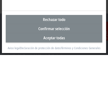
Rechazar todo
Confirmar selección
Sede central España
Aceptar todas
Contacto
Beckhoff Automation SA
Aviso legal
Declaración de protección de datos
Términos y Condiciones Generales
Edificio Sant Cugat I
Av. Alcalde Barnils 64-68, ed. D 4ª planta
08174 Sant Cugat
+34 935 844 997
info@beckhoff.es
Información del contacto
www.beckhoff.com/es-es/
Newsletter
Imprimir página