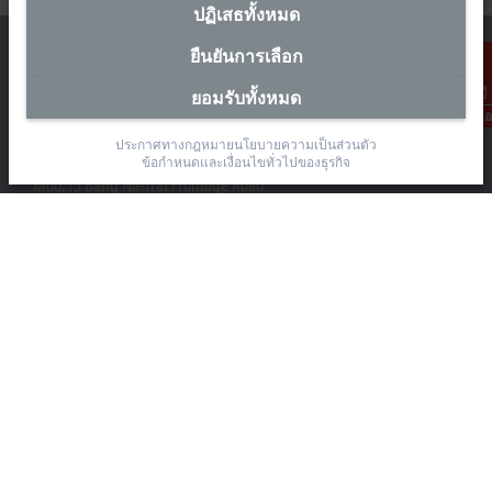
ปฏิเสธทั้งหมด
ยืนยันการเลือก
ยอมรับทั้งหมด
การติดต่อ
สำนักงานผู้แทนประเทศไทย
ประกาศทางกฎหมาย
นโยบายความเป็นส่วนตัว
The Pretium Bang Na, Unit 91/8
ข้อกำหนดและเงื่อนไขทั่วไปของธุรกิจ
Moo.15 Bang Na-Trat Frontage Road
Bang Kaeo, Bang Phli District, Samut Prakan 10540
+66 85 525 1555
sales@beckhoff.co.th
ข้อมูลติดต่อ
www.beckhoff.com/th-th/
จดหมายข่าว
ปริ้นหน้ากระดาษ
บริษัท
อุปกรณ์ และเทคโนโลยี