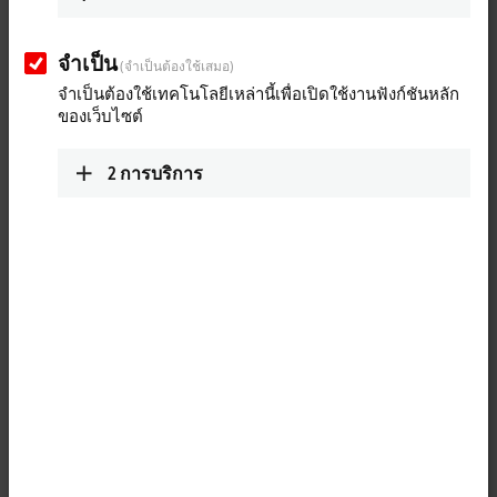
Hannover Messe 2019: Beckhoff Trade Show
จำเป็น
(จำเป็นต้องใช้เสมอ)
TV, day 4
จำเป็นต้องใช้เทคโนโลยีเหล่านี้เพื่อเปิดใช้งานฟังก์ชันหลัก
ของเว็บไซต์
Day 4 | CX7000 small TwinCAT 3 controller, drive technology without
control cabinet with AMP8620, REST interface in TwinCAT 3 IoT
2
การบริการ