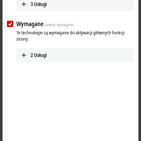
3
Usługi
Hannover Messe 2019: Beckhoff Trade Show
TV, day 4
Wymagane
(zawsze wymagane)
Te technologie są wymagane do aktywacji głównych funkcji
Day 4 | CX7000 small TwinCAT 3 controller, drive technology without
strony.
control cabinet with AMP8620, REST interface in TwinCAT 3 IoT
2
Usługi