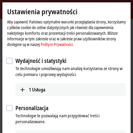
Zaloguj się
Ustawienia prywatności
myBeckhoff
Beckhoff
-
Aby zapewnić Państwu optymalne warunki przeglądania strony, korzystamy
z plików cookie do celów statystycznych jak również dla zapewnienia
New
należytego komfortu oraz prezentacji treści personalizowanych. Bliższe
Automation
Strona
Przedsiębiorstwo
Nowości
Hannover Messe 2019:
informacje w tym zakresie oraz w zakresie praw użytkowników strony
Technology
główna
dostępne są w naszej
Polityce Prywatności.
Kliknięcie przycisku „Akceptuj” spowoduje wyświetlenie filmu i
Wydajność i statystyki
dostosowanie ustawień sfery prywatnej, podczas tych czynności
Te technologie umożliwiają nam analizę korzystania ze strony w
nastąpi załadowanie zewnętrznych treści Vimeo. Zapoznaj się z
celu pomiaru i poprawy wydajności.
naszą
Polityce Prywatności.
1
Usługa
Akceptuję
Personalizacja
Technologie te pozwalają nam przygotować treści
Apr 4, 2019
personalizowane.
Hannover Messe 2019: