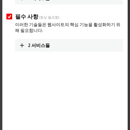
Hannover Messe 2019: Beckhoff Trade Show
필수 사항
(항상 필요함)
TV, day 4
이러한 기술들은 웹사이트의 핵심 기능을 활성화하기 위
해 필요합니다.
Day 4 | CX7000 small TwinCAT 3 controller, drive technology without
control cabinet with AMP8620, REST interface in TwinCAT 3 IoT
2
서비스들