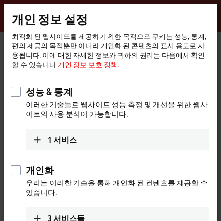
로그인
개인 정보 설정
myBeckhoff
Beckhoff
-
최적화 된 웹사이트를 제공하기 위한 목적으로 쿠키는 성능, 통계,
편의 제공의 목적뿐만 아니라 개인화 된 콘텐츠의 표시 용도로 사
New
용됩니다. 이에 대한 자세한 정보와 귀하의 권리는 다음에서 확인
Automation
홈
회사
새소식
Hannover Messe 2019:
할 수 있습니다
개인 정보 보호 정책.
Technology
페
이
지
성능 & 통계
"허용"을 클릭하면, 우리는 동영상을 제공하고 개인 정보 설
이러한 기술들로 웹사이트 성능 측정 및 개선을 위한 웹사
정을 조정합니다. 이 과정에서 Video의 외부 콘텐츠가 포함됩
이트의 사용 분석이 가능합니다.
니다. 다음을 참조해 주시기 바랍니다.
개인 정보 보호 정책.
1
서비스
승인
개인화
우리는 이러한 기술을 통해 개인화 된 컨텐츠를 제공할 수
있습니다.
Apr 4, 2019
Hannover Messe 2019:
3
서비스들