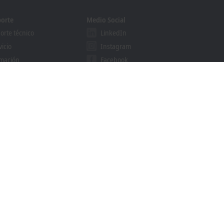
orte
Medio Social
orte técnico
LinkedIn
vicio
Instagram
mación
Facebook
binars
YouTube
grama Solution Provider
khoff Information System
cador de descargas