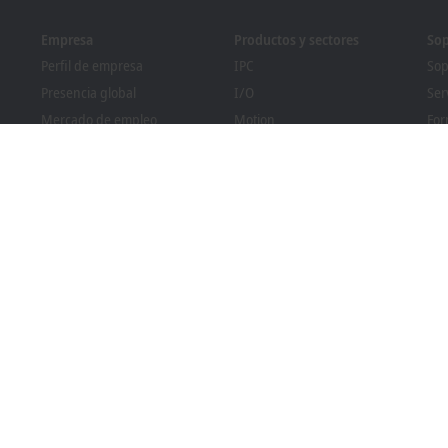
Empresa
Productos y sectores
Sop
Perfil de empresa
IPC
Sop
Presencia global
I/O
Ser
Mercado de empleo
Motion
For
nia
Novedades
Automation
We
Revista PC Control
MX-System
Pro
Eventos y fechas
Vision
Bec
Sistema de denuncia de
Sectores
Bus
irregularidades
Cumplimiento normativo
sobre envases