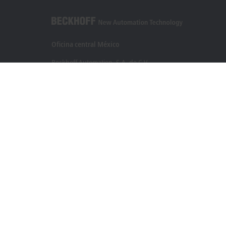
Oficina central México
Beckhoff Automation, S.A. de C.V.
Boulevard Manuel Ávila Camacho 2610, Torre B, Piso 9, Colo
Valle de los Pinos, Tlalnepantla de Baz
Estado de México CP 54040
+52 55 75998058
mexico@beckhoff.com
Información del contacto
www.beckhoff.com/es-mx/
Newsletter
Imprimir página