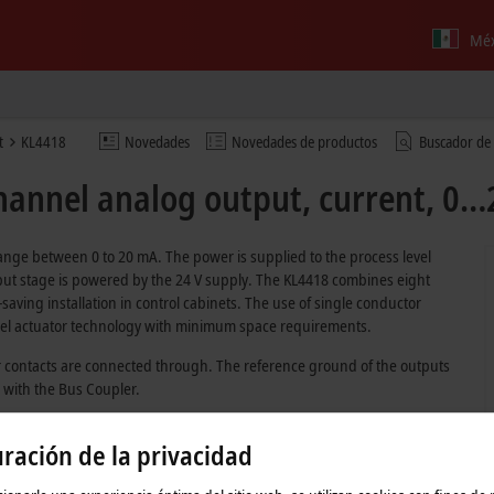
Méx
t
KL4418
Novedades
Novedades de productos
Buscador de
hannel analog output, current, 0…
ange between 0 to 20 mA. The power is supplied to the process level
 output stage is powered by the 24 V supply. The KL4418 combines eight
saving installation in control cabinets. The use of single conductor
nel actuator technology with minimum space requirements.
contacts are connected through. The reference ground of the outputs
 with the Bus Coupler.
ración de la privacidad