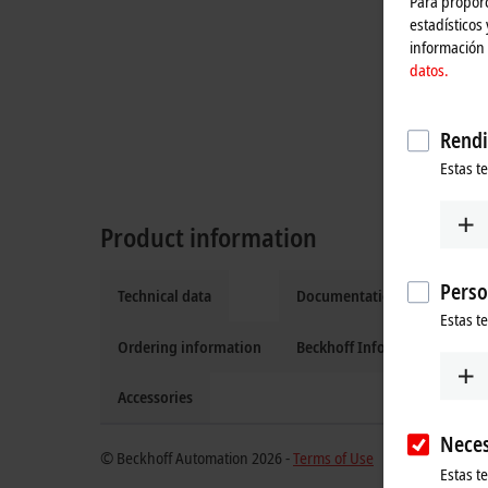
Para proporc
estadísticos
información 
datos.
Rendi
Estas t
Product information
Perso
Technical data
Documentation and downlo
Estas t
Ordering information
Beckhoff Information Syste
Accessories
Neces
© Beckhoff Automation 2026 -
Terms of Use
Estas t