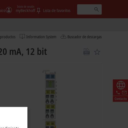
Inicio de sesión
ico
myBeckhoff
Lista de favoritos
 productos
Information System
Buscador de descargas
20 mA, 12 bit
Contacto