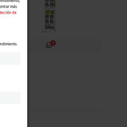
 rendimiento,
contrar más
tección de
1
endimiento.