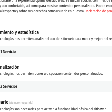
ionarle una experiencia óptima del sitio web, se utilizan cookies con fines de
 y uso confortable, así como para mostrar contenido personalizado. Puede en
al respecto y sobre sus derechos como usuario en nuestra
Declaración de pro
miento y estadística
ecnologías nos permiten analizar el uso del sitio web para medir y mejorar el r
1
Servicio
nalización
ads
ecnologías nos permiten poner a disposición contenidos personalizados.
m
3
Servicios
ario
(siempre requerido)
ecnologías son necesarias para activar la funcionalidad básica del sitio web.