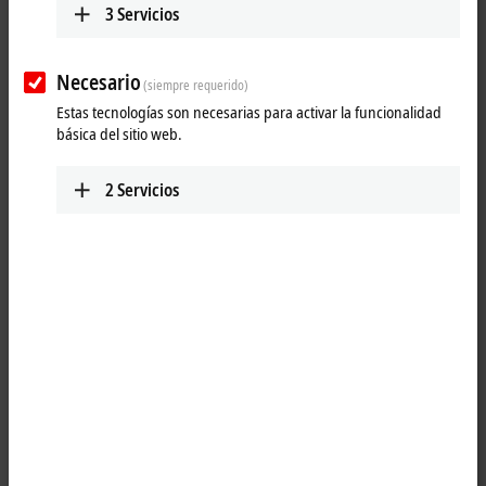
3
Servicios
and resolutions.
Advantages;
Necesario
(siempre requerido)
robust output of analog signals with long-term availability
Estas tecnologías son necesarias para activar la funcionalidad
fine scalability of channel density and functional scope
básica del sitio web.
universally applicable from mechanical engineering to building
control
2
Servicios
25 items
Reset all filter values
Results:
Your selection:
Loading content ...