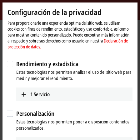
Inicio de sesión
Configuración de la privacidad
myBeckhoff
Beckhoff
-
Para proporcionarle una experiencia óptima del sitio web, se utilizan
cookies con fines de rendimiento, estadísticos y uso confortable, así como
New
para mostrar contenido personalizado. Puede encontrar más información
Automation
Página
Products
I/O
Bus Terminals
KL4xxx | Analog output
al respecto y sobre sus derechos como usuario en nuestra
Declaración de
Technology
de
protección de datos.
inicio
KL4xxx | Bus Terminals, analog
output
Rendimiento y estadística
Estas tecnologías nos permiten analizar el uso del sitio web para
medir y mejorar el rendimiento.
Tabular product overview
Product finder
1
Servicio
The KL4xxx and KM4xxx Bus Terminals output different analog signals.
The standard signals typically encountered in the automation industry
are supported, with the levels 0 to 10 V,
±10 V
,
0 to 20 mA
and
Personalización
4 to 20 mA
. Bus terminals with current outputs >20 mA are assigned to
the
KL2xxx
product group.
Estas tecnologías nos permiten poner a disposición contenidos
personalizados.
Beckhoff offers the right product for every application in the product
portfolio of analog bus terminals due to different numbers of channels