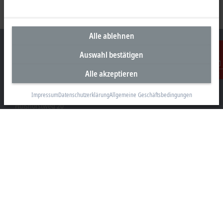
Alle ablehnen
Auswahl bestätigen
Alle akzeptieren
Kontakt
Unternehmenszentrale Deutschland
Beckhoff Automation GmbH & Co. KG
Impressum
Datenschutzerklärung
Allgemeine Geschäftsbedingungen
Hülshorstweg 20
33415 Verl
+49 5246 963-0
info@beckhoff.com
Kontaktinformationen
www.beckhoff.com/de-de/
Newsletter
Seite drucken