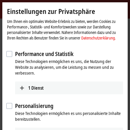
Jetzt anmelden
Einstellungen zur Privatsphäre
myBeckhoff
Beckhoff
-
Um Ihnen ein optimales Website-Erlebnis zu bieten, werden Cookies zu
Performance-, Statistik- und Komfortzwecken sowie zur Darstellung
New
personalisierter Inhalte verwendet. Nähere Informationen dazu und zu
Automation
Startseite
Produkte
I/O
Busklemmen
KL4xxx | Analog-Ausgang
Ihren Rechten als Benutzer finden Sie in unserer
Datenschutzerklärung.
Technology
KL4xxx | Busklemmen, Analog-
Performance und Statistik
Ausgang
Diese Technologien ermöglichen es uns, die Nutzung der
Website zu analysieren, um die Leistung zu messen und zu
verbessern.
Tabellarische Produktübersicht
Produktfinder
1
Dienst
Die Busklemmen KL4xxx und KM4xxx geben unterschiedliche analoge
Signale aus. Unterstützt werden die in der Automatisierungsindustrie
typischen Standardsignale mit den Pegeln
0 bis 10 V, ±10 V
,
Personalisierung
0 bis 20 mA
und
4 bis 20 mA
. Busklemmen mit Stromausgängen >20
mA sind der Produktgruppe
KL2xxx
zugeordnet.
Diese Technologien ermöglichen es uns personalisierte Inhalte
bereitzustellen.
Beckhoff bietet im Produktportfolio der analogen Busklemmen durch
unterschiedliche Kanalzahlen und Auflösungen für jede Applikation