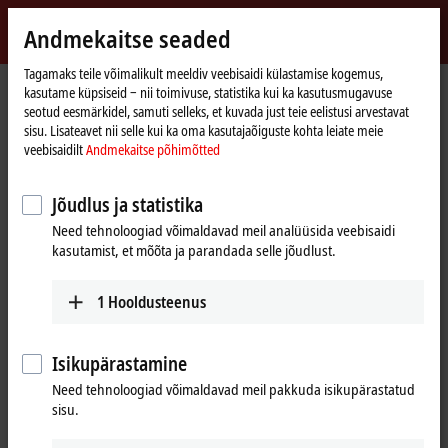
Logi sisse
Andmekaitse seaded
myBeckhoff
Beckhoff
-
Tagamaks teile võimalikult meeldiv veebisaidi külastamise kogemus,
kasutame küpsiseid ‒ nii toimivuse, statistika kui ka kasutusmugavuse
New
seotud eesmärkidel, samuti selleks, et kuvada just teie eelistusi arvestavat
Automation
Avaleht
Products
I/O
EtherCAT Box
EPxxxx | Industrial housing
sisu. Lisateavet nii selle kui ka oma kasutajaõiguste kohta leiate meie
Technology
EP3xxx | Analog input
Tabular Product overview
veebisaidilt
Andmekaitse põhimõtted
EP3xxx | EtherCAT Box, analog input
Jõudlus ja statistika
Need tehnoloogiad võimaldavad meil analüüsida veebisaidi
EP3xxx | Analog input
kasutamist, et mõõta ja parandada selle jõudlust.
1-channel
2-channel
4-channel
1
Hooldusteenus
Signal
±10 V, ±20 mA
EP3162-0002
parameterizable,
Isikupärastamine
electrically isolated,
Need tehnoloogiad võimaldavad meil pakkuda isikupärastatud
single-ended
sisu.
±10 V, 0/4…20 mA
EP3174-0
Preferred 
Standard signal