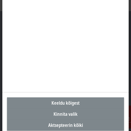
Peakontor Eesti
Beckhoff Automation OÜ
Valukoja 8, Öpiku 2
11415 Tallinn
+372 588 03238
info@beckhoff.ee
Kontaktandmed
www.beckhoff.com/et-ee/
Keeldu kõigest
Uudiskiri
Prindi leht
Kinnita valik
Aktsepteerin kõiki
Kontakt
Ettevõte