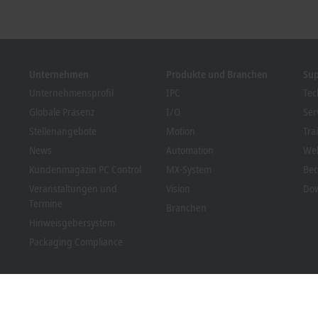
Unternehmen
Produkte und Branchen
Su
Unternehmensprofil
IPC
Tec
Globale Präsenz
I/O
Ser
Stellenangebote
Motion
Tra
News
Automation
We
Kundenmagazin PC Control
MX-System
Bec
Veranstaltungen und
Vision
Dow
Termine
Branchen
Hinweisgebersystem
Packaging Compliance