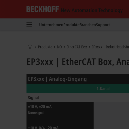
Beckhoff
-
Unternehmen
Produkte
Branchen
Support
New
Automation
Technology
Startseite
Produkte
I/O
EtherCAT Box
EPxxxx | Industriegehäu
EP3xxx | EtherCAT Box, An
EP3xxx | Analog-Eingang
1-Kanal
Signal
±10 V, ±20 mA
Normsignal
±10 V, 0/4…20 mA