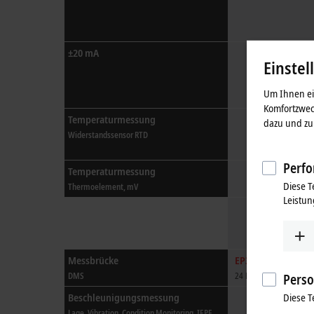
±20 mA
Einstel
Um Ihnen ein
Komfortzwec
Temperaturmessung
dazu und zu 
Widerstandssensor RTD
Perfo
Temperaturmessung
Diese T
Thermoelement, mV
Leistun
Messbrücke
EP3356-0022
DMS
24 Bit, Selbstkalibrieru
Perso
Diese T
Beschleunigungsmessung
Lage, Vibration, Condition Monitoring, IEPE