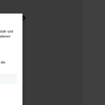
EP3048-0002
Neu
16 Bit, NAMUR NE43
istik- und
mationen
 die