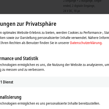
2 Eingänge + 2 Ausgänge, single-
ended, 2 digitale Eingänge,
24 V DC, 10 µs
EP4314-1002
lungen zur Privatsphäre
2 Eingänge + 2 Ausgänge, single-
ended, 2 digitale Eingänge,
 optimales Website-Erlebnis zu bieten, werden Cookies zu Performance-, Stat
24 V DC, 10 µs
ken sowie zur Darstellung personalisierter Inhalte verwendet. Nähere Infor
EP3204-0002
Vorzugstyp
Ihren Rechten als Benutzer finden Sie in unserer
Datenschutzerklärung.
Pt100, Pt200, Pt500, Pt1000,
Ni100, Ni120, Ni1000
rmance und Statistik
EP3314-0002
Vorzugstyp
echnologien ermöglichen es uns, die Nutzung der Website zu analysieren, um
Typ J, K, L, B, E, N, R, S, T, U
g zu messen und zu verbessern.
EP3314-0702
Neu
Typ J, K, L, B, E, N, R, S, T, U, ID-
1
Dienst
Switch
ng
nalisierung
echnologien ermöglichen es uns personalisierte Inhalte bereitzustellen.
EP3632-0001
16 Bit, 50 kSps