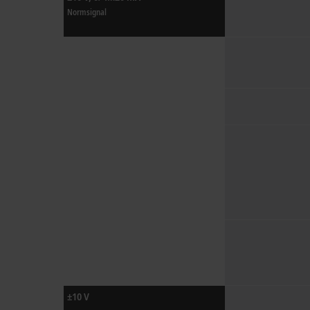
Normsignal
±10 V