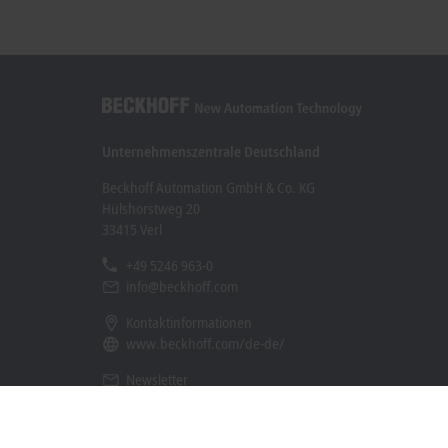
Unternehmenszentrale Deutschland
Beckhoff Automation GmbH & Co. KG
Hülshorstweg 20
33415 Verl
+49 5246 963-0
info@beckhoff.com
Kontaktinformationen
www.beckhoff.com/de-de/
Newsletter
Seite drucken