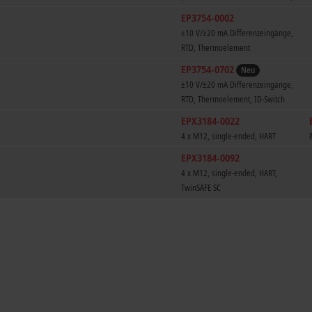
EP3754-0002
±10 V/±20 mA Differenzeingänge,
RTD, Thermoelement
EP3754-0702
Neu
±10 V/±20 mA Differenzeingänge,
RTD, Thermoelement, ID-Switch
EPX3184-0022
4 x M12, single-ended, HART
EPX3184-0092
4 x M12, single-ended, HART,
TwinSAFE SC