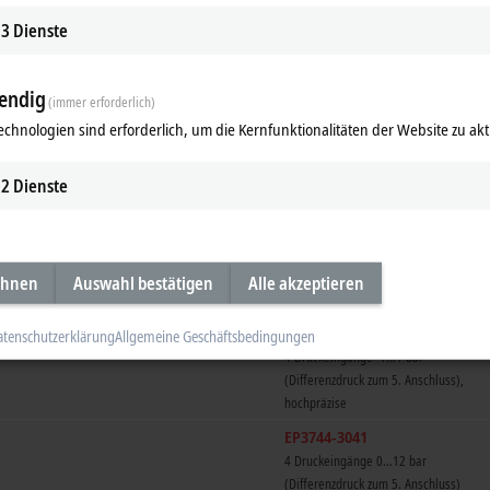
3
Dienste
EP3752-0000
2 x 3 Achsen
endig
(immer erforderlich)
echnologien sind erforderlich, um die Kernfunktionalitäten der Website zu akt
kop
EP3744-0041
2
Dienste
4 Druckeingänge -1…1 bar
(Differenzdruck zum 5. Anschluss)
EP3744-1041
4 Druckeingänge 0…7 bar
ehnen
Auswahl bestätigen
Alle akzeptieren
(Differenzdruck zum 5. Anschluss)
EP3744-2041
atenschutzerklärung
Allgemeine Geschäftsbedingungen
4 Druckeingänge -1…1 bar
(Differenzdruck zum 5. Anschluss),
hochpräzise
EP3744-3041
4 Druckeingänge 0…12 bar
(Differenzdruck zum 5. Anschluss)