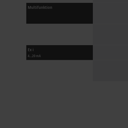
Multifunktion
Ex i
4…20 mA