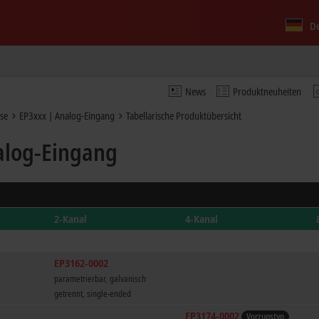
D
News
Produktneuheiten
se
EP3xxx | Analog-Eingang
Tabellarische Produktübersicht
alog-Eingang
2-Kanal
4-Kanal
EP3162-0002
parametrierbar, galvanisch
getrennt, single-ended
EP3174-0002
Vorzugstyp