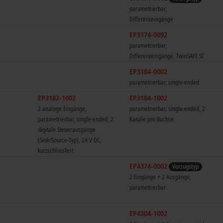
parametrierbar,
Differenzeingänge
EP3174-0092
parametrierbar,
Differenzeingänge, TwinSAFE SC
EP3184-0002
parametrierbar, single-ended
EP3182-1002
EP3184-1002
2 analoge Eingänge,
parametrierbar, single-ended, 2
parametrierbar, single-ended, 2
Kanäle pro Buchse
digitale Steuerausgänge
(Sink/Source-Typ), 24 V DC,
kurzschlussfest
EP4374-0002
Vorzugstyp
2 Eingänge + 2 Ausgänge,
parametrierbar
EP4304-1002