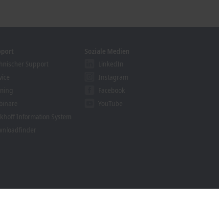
pport
Soziale Medien
hnischer Support
LinkedIn
vice
Instagram
ining
Facebook
binare
YouTube
khoff Information System
nloadfinder