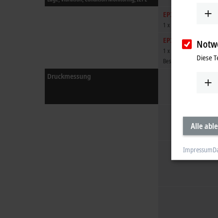
EP3751-0160
1 x 3 Achsen
EP3751-0260
Notw
1 x 3 Achsen
Diese T
Beschleunigung/Gyros
Druckmessung
Alle abl
Impressum
D