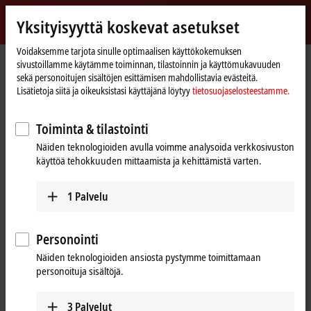
Kirjaudu sisään
Yksityisyyttä koskevat asetukset
myBeckhoff
Beckhoff
-
Voidaksemme tarjota sinulle optimaalisen käyttökokemuksen
sivustoillamme käytämme toiminnan, tilastoinnin ja käyttömukavuuden
New
sekä personoitujen sisältöjen esittämisen mahdollistavia evästeitä.
Automation
Kotisivu
Products
I/O
EtherCAT Box
EPxxxx | Industrial housing
Lisätietoja siitä ja oikeuksistasi käyttäjänä löytyy
tietosuojaselosteestamme.
Technology
EP3xxx | Analog input
Tabular Product overview
Toiminta & tilastointi
EP3xxx | EtherCAT Box, analog input
Näiden teknologioiden avulla voimme analysoida verkkosivuston
käyttöä tehokkuuden mittaamista ja kehittämistä varten.
EP3xxx | Analog input
1-channel
2-channel
4-channel
1
Palvelu
Signal
±10 V, ±20 mA
EP3162-0002
Personointi
parameterizable,
Näiden teknologioiden ansiosta pystymme toimittamaan
electrically isolated,
personoituja sisältöjä.
single-ended
±10 V, 0/4…20 mA
EP3174-0
3
Palvelut
Preferred 
Standard signal