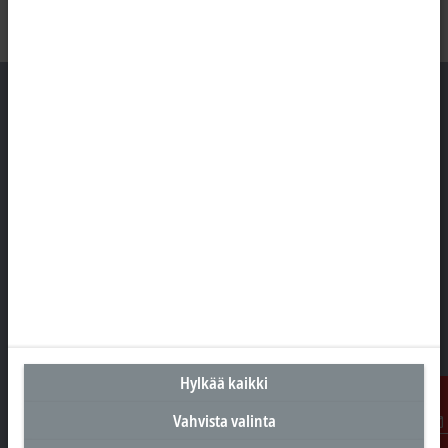
Suomen pääkonttori
Beckhoff Automation Oy
Hakakalliontie 2
05460 Hyvinkää
+358 20 7423 800
info@beckhoff.fi
Yhteystiedot
www.beckhoff.com/fi-fi/
Hylkää kaikki
Uutiskirje
Tulosta sivu
Vahvista valinta
Ota