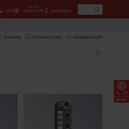
Logi sisse
Eesti
myBeckhoff
Järjehoidjad
Tooteotsing
Information System
Allalaaditavad failid
Kontakt