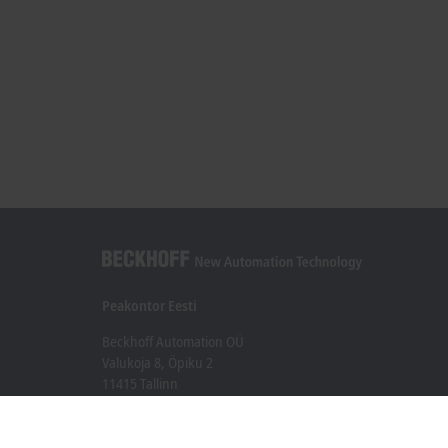
Peakontor Eesti
Beckhoff Automation OÜ
Valukoja 8, Öpiku 2
11415 Tallinn
+372 588 03238
info@beckhoff.ee