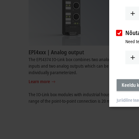
Nõut
Need te
EPI4xxx | Analog output
The EPI4374 IO-Link box combines two analog
inputs and two analog outputs which can be
individually parameterized.
Learn more
Keeldu k
The IO-Link box modules with industrial housing enable cost-e
Juriidiline tea
range of the point-to-point connection is
20 m
in accordance wi