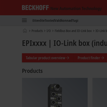
Beckhoff
-
Ettevõte
Tooted
Valdkonnad
Tugi
New
Automation
Avaleht
Products
I/O
Fieldbus Box and IO-Link box
IO-Link 
Technology
EPIxxxx | IO-Link box (indu
Tabular product overview
Product finder
Products