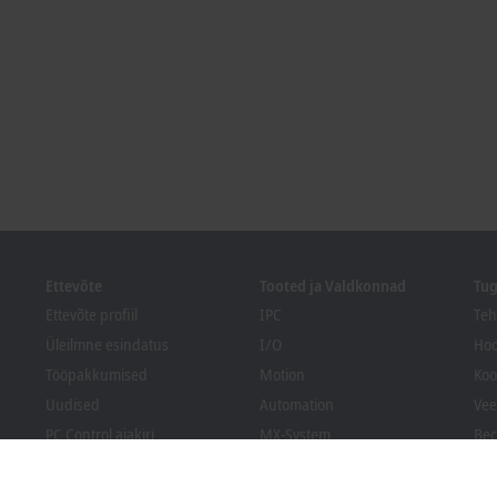
Ettevõte
Tooted ja Valdkonnad
Tug
Ettevõte profiil
IPC
Teh
Üleilmne esindatus
I/O
Hoo
Tööpakkumised
Motion
Koo
Uudised
Automation
Vee
PC Control ajakiri
MX-System
Bec
Sündmused ja kuupäevad
Vision
All
Vilepuhujate süsteem
Valdkonnad