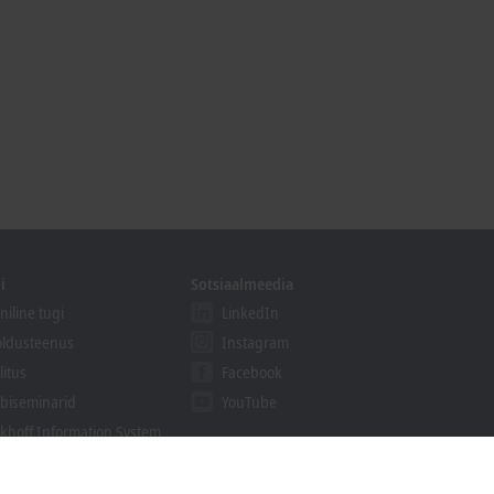
i
Sotsiaalmeedia
niline tugi
LinkedIn
ldusteenus
Instagram
litus
Facebook
biseminarid
YouTube
khoff Information System
alaaditavad failid