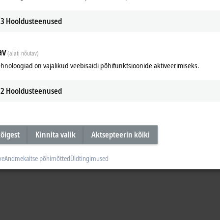
3
Hooldusteenused
av
(alati nõutav)
hnoloogiad on vajalikud veebisaidi põhifunktsioonide aktiveerimiseks.
2
Hooldusteenused
õigest
Kinnita valik
Aktsepteerin kõiki
ffective and flexible sensor connections in extremely harsh environments. The
ve
Andmekaitse põhimõtted
Üldtingimused
th the specification.