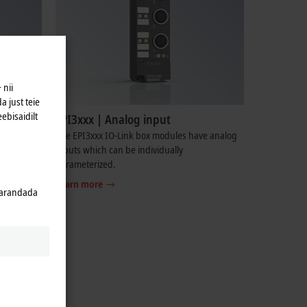
 nii
a just teie
eebisaidilt
EPI3xxx | Analog input
bine
The EPI3xxx IO-Link box modules have analog
one device.
inputs which can be individually
parameterized.
Learn more
 parandada