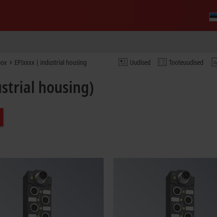
box
EPIxxxx | industrial housing
Uudised
Tooteuudised
strial housing)