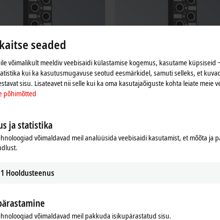
aitse seaded
le võimalikult meeldiv veebisaidi külastamise kogemus, kasutame küpsiseid ‒
tatistika kui ka kasutusmugavuse seotud eesmärkidel, samuti selleks, et kuvad
estavat sisu. Lisateavet nii selle kui ka oma kasutajaõiguste kohta leiate meie v
| Digital output
EPI23xx | Digital combi
e põhimõtted
x digital outputs connect the binary
The EPI23xx digital I/O modules com
gnals from the automation unit on to
digital inputs and digital outputs in 
rs at the process level.
Learn more
s ja statistika
re
hnoloogiad võimaldavad meil analüüsida veebisaidi kasutamist, et mõõta ja
udlust.
1
Hooldusteenus
pärastamine
hnoloogiad võimaldavad meil pakkuda isikupärastatud sisu.