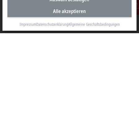
Alle akzeptieren
Beckhoff Automation GmbH & Co. KG
Kontakt
Hülshorstweg 20
33415 Verl
Impressum
Datenschutzerklärung
Allgemeine Geschäftsbedingungen
+49 5246 963-0
info@beckhoff.com
Kontaktinformationen
www.beckhoff.com/de-de/
Newsletter
Seite drucken
Unternehmen
Produkte und Branchen
Support
Soziale Medien