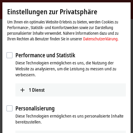
Jetzt anmelden
Einstellungen zur Privatsphäre
myBeckhoff
Beckhoff
-
Um Ihnen ein optimales Website-Erlebnis zu bieten, werden Cookies zu
Performance-, Statistik- und Komfortzwecken sowie zur Darstellung
New
personalisierter Inhalte verwendet. Nähere Informationen dazu und zu
Automation
Startseite
Produkte
I/O
Feldbus Box und IO-Link-Box
IO-Link-Box
Ihren Rechten als Benutzer finden Sie in unserer
Datenschutzerklärung.
Technology
EPIxxxx | Industriegehäuse
Performance und Statistik
EPIxxxx | IO-Link-Box
Diese Technologien ermöglichen es uns, die Nutzung der
(Industriegehäuse)
Website zu analysieren, um die Leistung zu messen und zu
verbessern.
Tabellarische Produktübersicht
Produktfinder
1
Dienst
Produkte
Personalisierung
EPI1xxx | Digital-Eingang
Diese Technologien ermöglichen es uns personalisierte Inhalte
Die digitalen Eingänge EPI1xxx erfassen die
bereitzustellen.
binären Steuersignale aus der Prozessebene und
transportieren sie zum übergeordneten