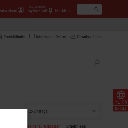
Jetzt anmelden
eutschland
myBeckhoff
Merkliste
Produktfinder
Information System
Downloadfinder
Kontakt
25 Einträge
Alle Filter zurücksetzen
Ergebnisse: