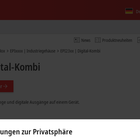
D
News
Produktneuheiten
Box
EPIxxxx | Industriegehäuse
EPI23xx | Digital-Kombi
ital-Kombi
r
änge und digitale Ausgänge auf einem Gerät.
lungen zur Privatsphäre