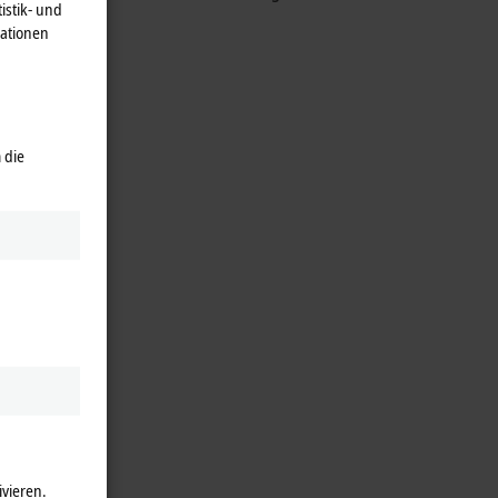
istik- und
mationen
 die
ivieren.