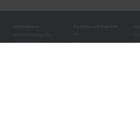
Unternehmen
Produkte und Branchen
Su
Unternehmensprofil
IPC
Tec
Globale Präsenz
I/O
Ser
Stellenangebote
Motion
Tra
News
Automation
We
Kundenmagazin PC Control
MX-System
Bec
Veranstaltungen und
Vision
Dow
Termine
Branchen
Hinweisgebersystem
Packaging Compliance