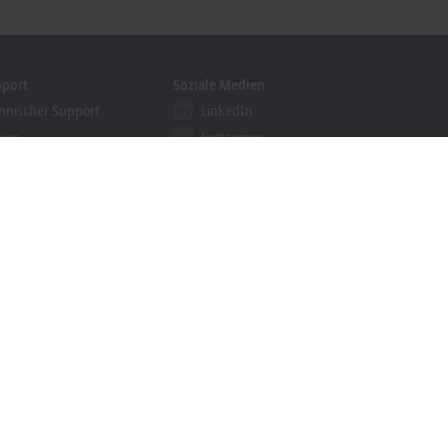
pport
Soziale Medien
hnischer Support
LinkedIn
vice
Instagram
ining
Facebook
binare
YouTube
khoff Information System
nloadfinder