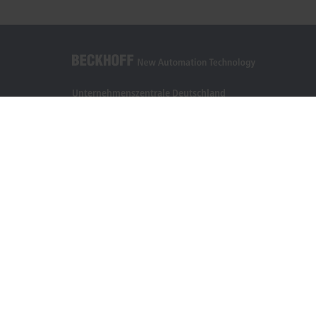
Unternehmenszentrale Deutschland
Beckhoff Automation GmbH & Co. KG
Hülshorstweg 20
33415 Verl
+49 5246 963-0
info@beckhoff.com
Kontaktinformationen
www.beckhoff.com/de-de/
Newsletter
Seite drucken