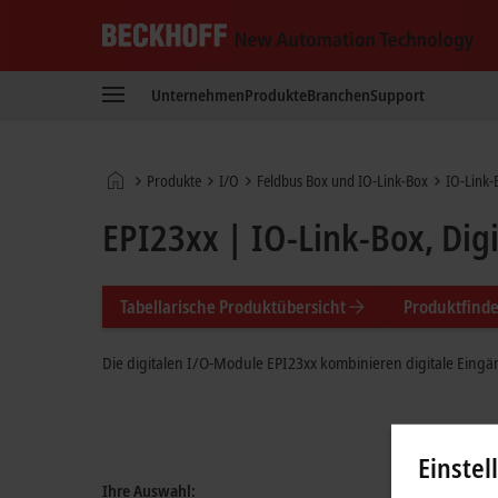
Beckhoff
-
Unternehmen
Produkte
Branchen
Support
New
Automation
Technology
Startseite
Produkte
I/O
Feldbus Box und IO-Link-Box
IO-Link-
EPI23xx | IO-Link-Box, Dig
Tabellarische Produktübersicht
Produktfinde
Die digitalen I/O-Module EPI23xx kombinieren digitale Eing
Einstel
Ihre Auswahl: