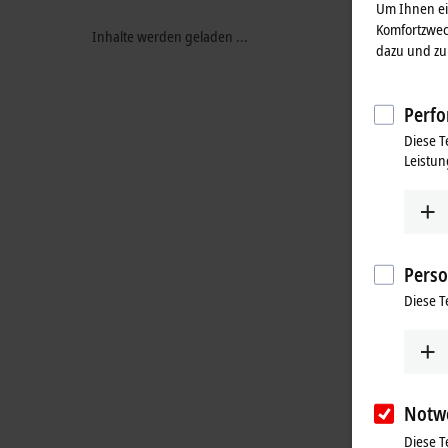
Um Ihnen ein
Komfortzwec
Inhalte werden geladen ...
dazu und zu 
Perfo
Diese T
Leistun
Perso
Diese T
Notw
Diese T