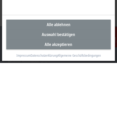
Alle ablehnen
Auswahl bestätigen
Alle akzeptieren
Kontakt
Unternehmenszentrale Österreich
Impressum
Datenschutzerklärung
Allgemeine Geschäftsbedingungen
Beckhoff Automation GmbH
Hauptstraße 11
6706 Bürs
+43 5552 68813-0
info@beckhoff.at
Kontaktinformationen
www.beckhoff.com/de-at/
Newsletter
Seite drucken