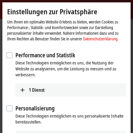
Jetzt anmelden
Einstellungen zur Privatsphäre
myBeckhoff
Beckhoff
-
Um Ihnen ein optimales Website-Erlebnis zu bieten, werden Cookies zu
Performance-, Statistik- und Komfortzwecken sowie zur Darstellung
New
personalisierter Inhalte verwendet. Nähere Informationen dazu und zu
Automation
Startseite
Produkte
I/O
Feldbus Box und IO-Link-Box
IO-Link-Box
Ihren Rechten als Benutzer finden Sie in unserer
Datenschutzerklärung.
Technology
EPIxxxx | Industriegehäuse
EPI23xx | Digital-Kombi
Performance und Statistik
EPI23xx | IO-Link-Box, Digital-Kombi
Diese Technologien ermöglichen es uns, die Nutzung der
Website zu analysieren, um die Leistung zu messen und zu
Tabellarische Produktübersicht
Produktfinder
verbessern.
Die digitalen I/O-Module EPI23xx kombinieren digitale Eingänge und
1
Dienst
digitale Ausgänge auf einem Gerät.
Personalisierung
25 Einträge
Diese Technologien ermöglichen es uns personalisierte Inhalte
bereitzustellen.
Alle Filter zurücksetzen