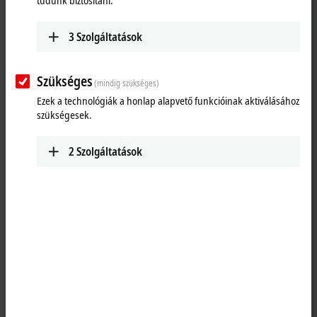
tudunk biztosítani.
Results:
Your selection:
3
Szolgáltatások
Loading content ...
Szükséges
(mindig szükséges)
Ezek a technológiák a honlap alapvető funkcióinak aktiválásához
szükségesek.
2
Szolgáltatások