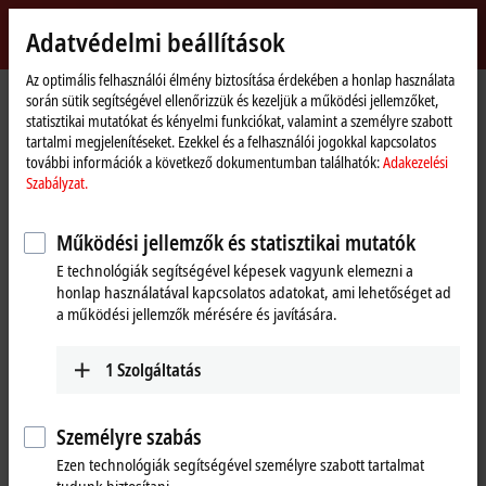
Bejelentkezés
Adatvédelmi beállítások
myBeckhoff
Beckhoff
-
Az optimális felhasználói élmény biztosítása érdekében a honlap használata
során sütik segítségével ellenőrizzük és kezeljük a működési jellemzőket,
New
statisztikai mutatókat és kényelmi funkciókat, valamint a személyre szabott
Automation
Kezdőlap
Products
I/O
Fieldbus Box and IO-Link box
IO-Link box
tartalmi megjelenítéseket. Ezekkel és a felhasználói jogokkal kapcsolatos
Technology
EPIxxxx | industrial housing
EPI23xx | Digital combi
további információk a következő dokumentumban találhatók:
Adakezelési
Szabályzat.
EPI23xx | IO-Link box, digital combi
Működési jellemzők és statisztikai mutatók
Tabular product overview
Product finder
E technológiák segítségével képesek vagyunk elemezni a
honlap használatával kapcsolatos adatokat, ami lehetőséget ad
a működési jellemzők mérésére és javítására.
The EPI23xx digital I/O modules combine digital inputs and digital
outputs in one device.
1
Szolgáltatás
25 items
Személyre szabás
Ezen technológiák segítségével személyre szabott tartalmat
Reset all filter values