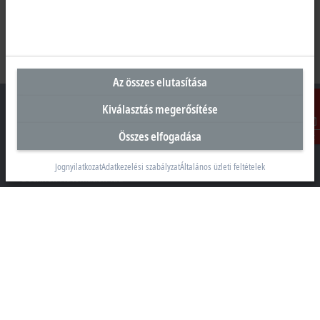
Az összes elutasítása
Kiválasztás megerősítése
Összes elfogadása
Kontakt
Magyarországi központ
Jognyilatkozat
Adatkezelési szabályzat
Általános üzleti feltételek
Beckhoff Automation Kft.
1097 Budapest
Táblás utca 36–38. G. ép.
+36 1 50199-40
+36 1 50199-41
info@beckhoff.hu
Elérhetőségeink
www.beckhoff.com/hu-hu/