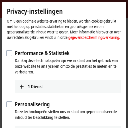
Inloggen
Privacy-instellingen
myBeckhoff
Beckhoff
-
Om u een optimale website-ervaring te bieden, worden cookies gebruikt
met het oog op prestaties, statistieken en gebruiksgemak en om
New
gepersonaliseerde inhoud weer te geven. Meer informatie hierover en over
Automation
startpagina
Products
I/O
Fieldbus Box and IO-Link box
IO-Link box
uw rechten als gebruiker vindt u in onze
gegevensbeschermingsverklaring.
Technology
EPIxxxx | industrial housing
Performance & Statistiek
EPIxxxx | IO-Link box (industrial
Dankzij deze technologieën zijn we in staat om het gebruik van
housing)
onze website te analyseren om zo de prestaties te meten en te
verbeteren.
Tabular product overview
Product finder
1
Dienst
Products
Personalisering
EPI1xxx | Digital input
Deze technologieën stellen ons in staat om gepersonaliseerde
The EPI1xxx digital inputs acquire the binary
inhoud ter beschikking te stellen.
control signals from the process level and
transmit them to the higher-level automation