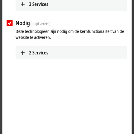
unit.
3
Services
Learn more
Nodig
EPI2xxx | Digital output
(altijd vereist)
The EPI2xxx digital outputs connect the binary
Deze technologieën zijn nodig om de kernfunctionaliteit van de
control signals from the automation unit on to the
website te activeren.
actuators at the process level.
Learn more
2
Services
EPI23xx | Digital combi
The EPI23xx digital I/O modules combine digital
inputs and digital outputs in one device.
Learn more
EPI3xxx | Analog input
The EPI3xxx IO-Link box modules have analog
inputs which can be individually parameterized.
Learn more