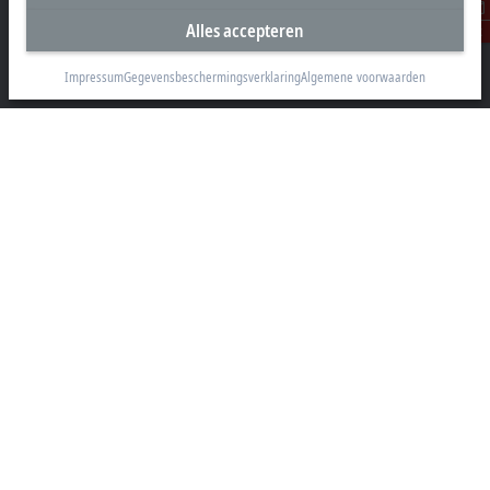
Alles accepteren
Beckhoff Automation BV
Contact
Klaverbladstraat 11.2/2
3560 Lummen
Impressum
Gegevensbeschermingsverklaring
Algemene voorwaarden
+32 13 2522-00
info@beckhoff.be
Contactgegevens
www.beckhoff.com/nl-be/
Newsletter
Pagina afdrukken
Bedrijf
Producten en branches
Support
Social media