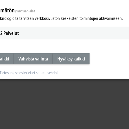
ämätön
(tarvitaan aina)
eknologioita tarvitaan verkkosivuston keskeisten toimintojen aktivoimiseen.
2
Palvelut
aikki
Vahvista valinta
Hyväksy kaikki
Tietosuojaseloste
Yleiset sopimusehdot