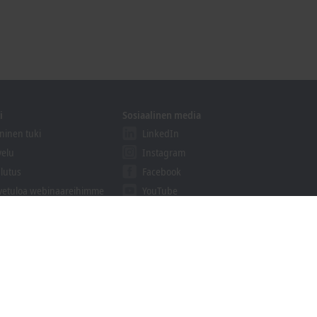
i
Sosiaalinen media
ninen tuki
LinkedIn
velu
Instagram
lutus
Facebook
vetuloa webinaareihimme
YouTube
khoff Information System
aukset