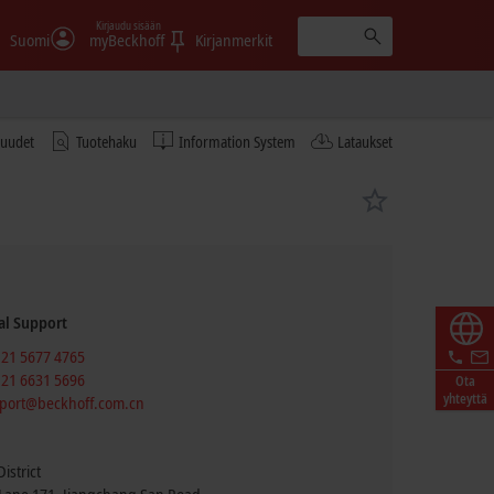
Kirjaudu sisään
Suomi
myBeckhoff
Kirjanmerkit
tuudet
Tuotehaku
Information System
Lataukset
al Support
 21 5677 4765
 21 6631 5696
Ota
yhteyttä
port@beckhoff.com.cn
istrict