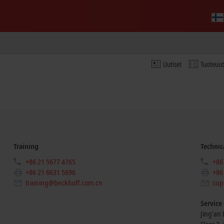
Uutiset
Tuoteuu
Training
Technic
+86 21 5677 4765
+86
+86 21 6631 5696
+86
training@beckhoff.com.cn
sup
Service
Jing’an D