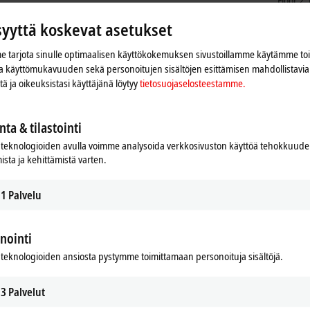
Floor 2
Shangh
syyttä koskevat asetukset
China
+86
 tarjota sinulle optimaalisen käyttökokemuksen sivustoillamme käytämme to
ser
 ja käyttömukavuuden sekä personoitujen sisältöjen esittämisen mahdollistavia 
iitä ja oikeuksistasi käyttäjänä löytyy
tietosuojaselosteestamme.
nta & tilastointi
teknologioiden avulla voimme analysoida verkkosivuston käyttöä tehokkuud
ista ja kehittämistä varten.
1
Palvelu
nointi
an ja mukautamme yksityisyyden asetukset, Google Mapsin
teknologioiden ansiosta pystymme toimittamaan personoituja sisältöjä.
Ole hyvä ja lue
tietosuojaselosteestamme.
3
Palvelut
Hyväksy