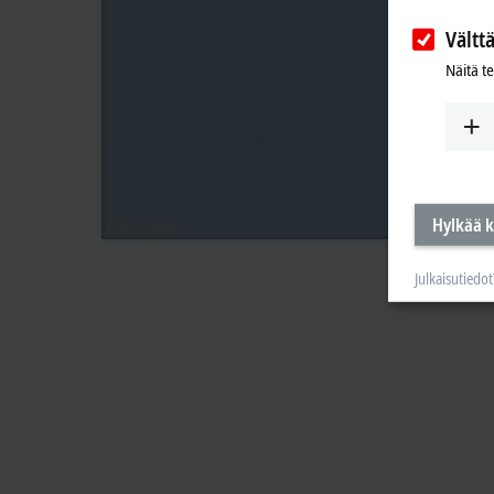
Vältt
Näitä t
Hylkää k
Julkaisutiedot