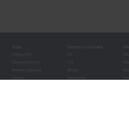
Yritys
Tuotteet ja toimialat
Tuk
Yritysprofiili
IPC
Tek
Globaali edustus
I/O
Pal
Avoimet työpaikat
Motion
Kou
Uutiset
Automation
Ter
PC Control lehti
MX-System
Bec
Tapahtumat ja päivämäärät
Vision
Lat
Whistleblowing-
Toimialat
ilmoituskanava
Pakkausten
vaatimustenmukaisuus