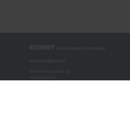
Suomen pääkonttori
Beckhoff Automation Oy
Hakakalliontie 2
05460 Hyvinkää
+358 20 7423 800
info@beckhoff.fi
Yhteystiedot
www.beckhoff.com/fi-fi/
Uutiskirje