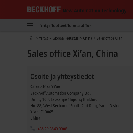
Beckhoff
-
Yritys
Tuotteet
Toimialat
Tuki
New
Automation
Kotisivu
Yritys
Globaali edustus
China
Sales office Xi’an
Technology
Sales office Xi’an, China
Osoite ja yhteystiedot
Sales office Xi’an
Beckhoff Automation Company Ltd.
Unit L, 16 F, Laosanjie Shijixing Building
No. 88, West Section of South 2nd Ring, Yanta District
Xi’an
,
710065
China
+86 29 8849 9908