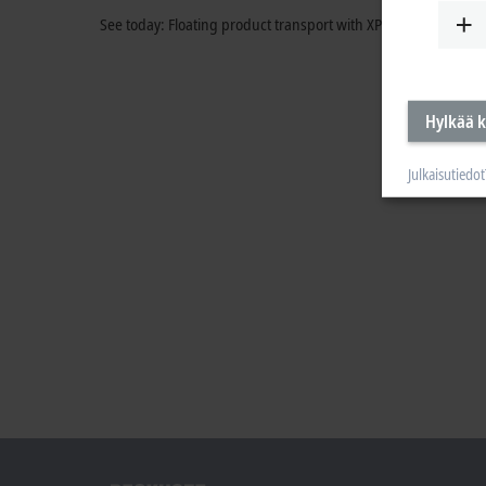
See today: Floating product transport with XPlanar as a soluti
Hylkää k
Julkaisutiedot