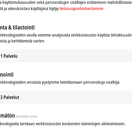
 ja käyttömukavuuden sekä personoitujen sisältöjen esittämisen mahdollistavia 
ja lue
tietosuojaselosteestamme.
iitä ja oikeuksistasi käyttäjänä löytyy
tietosuojaselosteestamme.
Hyväksy
nta & tilastointi
teknologioiden avulla voimme analysoida verkkosivuston käyttöä tehokkuud
ista ja kehittämistä varten.
1
Palvelu
nointi
teknologioiden ansiosta pystymme toimittamaan personoituja sisältöjä.
3
Palvelut
ämätön
(tarvitaan aina)
ort Days, Febuary 18, 2022
eknologioita tarvitaan verkkosivuston keskeisten toimintojen aktivoimiseen.