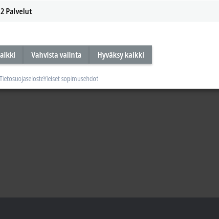
2
Palvelut
on for current and future challenges.
aikki
Vahvista valinta
Hyväksy kaikki
Tietosuojaseloste
Yleiset sopimusehdot