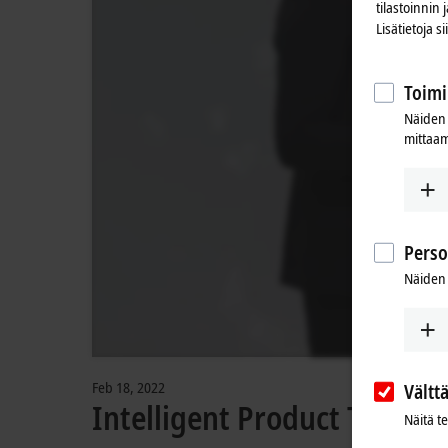
tilastoinnin
Lisätietoja s
Toimi
Näiden 
mittaam
Perso
Näiden 
Feb 18, 2022
Vältt
Intelligent Product Transp
Näitä t