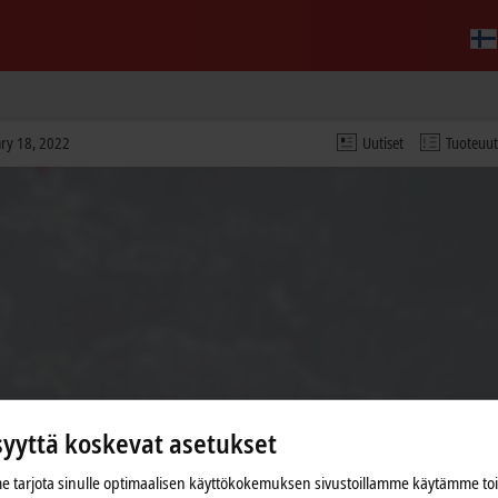
ary 18, 2022
Uutiset
Tuoteuu
syyttä koskevat asetukset
n ja mukautamme yksityisyyden asetukset, Vimeon ulkopuo
 tarjota sinulle optimaalisen käyttökokemuksen sivustoillamme käytämme to