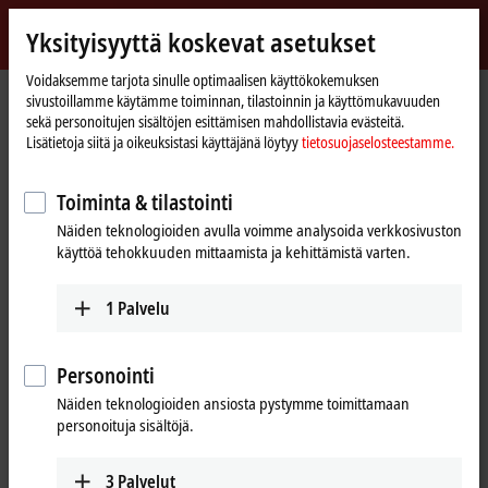
Kirjaudu sisään
Yksityisyyttä koskevat asetukset
myBeckhoff
Beckhoff
-
Voidaksemme tarjota sinulle optimaalisen käyttökokemuksen
sivustoillamme käytämme toiminnan, tilastoinnin ja käyttömukavuuden
New
sekä personoitujen sisältöjen esittämisen mahdollistavia evästeitä.
Automation
Kotisivu
Yritys
Uutiset
Lisätietoja siitä ja oikeuksistasi käyttäjänä löytyy
tietosuojaselosteestamme.
Technology
SPS 2025, Day 3: Beckhoff Live + Interactive, Nov 27, 2025
Toiminta & tilastointi
Näiden teknologioiden avulla voimme analysoida verkkosivuston
Kun napsautat ”Hyväksy”, näytämme videon ja mukautamme
käyttöä tehokkuuden mittaamista ja kehittämistä varten.
yksityisyyden asetukset, Vimeon ulkopuolinen sisältö ladataan
samalla. Ole hyvä ja lue
tietosuojaselosteestamme.
1
Palvelu
Hyväksy
Personointi
Näiden teknologioiden ansiosta pystymme toimittamaan
personoituja sisältöjä.
Nov 27, 2025
3
Palvelut