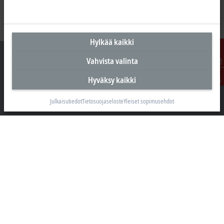
Hylkää kaikki
Vahvista valinta
Ota
Hyväksy kaikki
yhteyttä
Suomen pääkonttori
Julkaisutiedot
Tietosuojaseloste
Yleiset sopimusehdot
Beckhoff Automation Oy
Hakakalliontie 2
05460 Hyvinkää
+358 20 7423 800
info@beckhoff.fi
Yhteystiedot
www.beckhoff.com/fi-fi/
Uutiskirje
Tulosta sivu