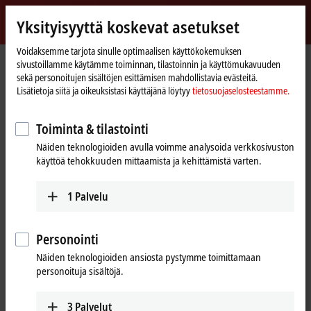
Kirjaudu sisään
Yksityisyyttä koskevat asetukset
myBeckhoff
Beckhoff
-
Voidaksemme tarjota sinulle optimaalisen käyttökokemuksen
sivustoillamme käytämme toiminnan, tilastoinnin ja käyttömukavuuden
New
sekä personoitujen sisältöjen esittämisen mahdollistavia evästeitä.
Automation
Kotisivu
Yritys
Uutiset
SPS IPC Drives 2018:
Lisätietoja siitä ja oikeuksistasi käyttäjänä löytyy
tietosuojaselosteestamme.
Technology
Toiminta & tilastointi
Kun napsautat ”Hyväksy”, näytämme videon ja mukautamme
Näiden teknologioiden avulla voimme analysoida verkkosivuston
yksityisyyden asetukset, Vimeon ulkopuolinen sisältö ladataan
käyttöä tehokkuuden mittaamista ja kehittämistä varten.
samalla. Ole hyvä ja lue
tietosuojaselosteestamme.
1
Palvelu
Hyväksy
Personointi
Näiden teknologioiden ansiosta pystymme toimittamaan
personoituja sisältöjä.
Jan 3, 2019
SPS IPC Drives 2018:
3
Palvelut